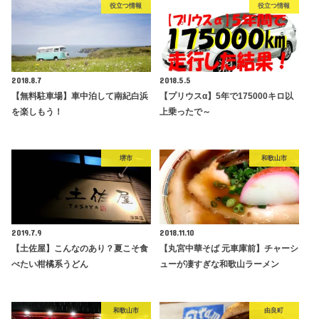
役立つ情報
役立つ情報
2018.8.7
2018.5.5
【無料駐車場】車中泊して南紀白浜
【プリウスα】5年で175000キロ以
を楽しもう！
上乗ったで～
堺市
和歌山市
2019.7.9
2018.11.10
【土佐屋】こんなのあり？夏こそ食
【丸宮中華そば 元車庫前】チャーシ
べたい柑橘系うどん
ューが凄すぎな和歌山ラーメン
和歌山市
由良町