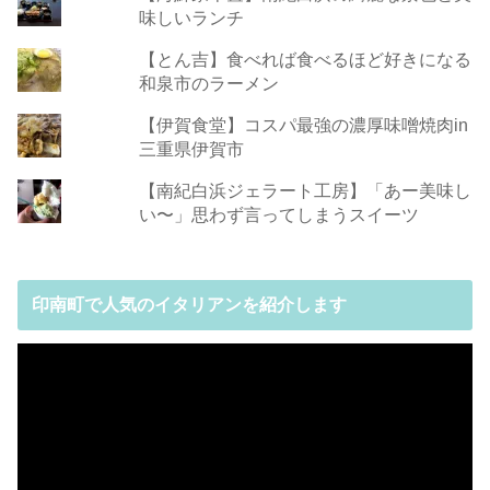
味しいランチ
【とん吉】食べれば食べるほど好きになる
和泉市のラーメン
【伊賀食堂】コスパ最強の濃厚味噌焼肉in
三重県伊賀市
【南紀白浜ジェラート工房】「あー美味し
い〜」思わず言ってしまうスイーツ
印南町で人気のイタリアンを紹介します
動
画
プ
レ
ー
ヤ