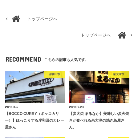
トップページへ
トップページへ
RECOMMEND
こちらの記事も人気です。
岸和田市
泉大津市
2018.8.3
2018.9.25
【BOCCO CURRY（ボッコカリ
【炭火焼 まるなか】美味しい炭火焼
ー）】ほっこりする岸和田のカレー
きが食べれる泉大津の焼き鳥屋さ
屋さん
ん。