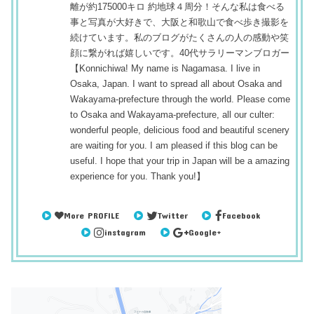
離が約175000キロ 約地球４周分！そんな私は食べる
事と写真が大好きで、大阪と和歌山で食べ歩き撮影を
続けています。私のブログがたくさんの人の感動や笑
顔に繋がれば嬉しいです。40代サラリーマンブロガー
【Konnichiwa! My name is Nagamasa. I live in
Osaka, Japan. I want to spread all about Osaka and
Wakayama-prefecture through the world. Please come
to Osaka and Wakayama-prefecture, all our culter:
wonderful people, delicious food and beautiful scenery
are waiting for you. I am pleased if this blog can be
useful. I hope that your trip in Japan will be a amazing
experience for you. Thank you!】
More PROFILE
Twitter
Facebook
instagram
Google+