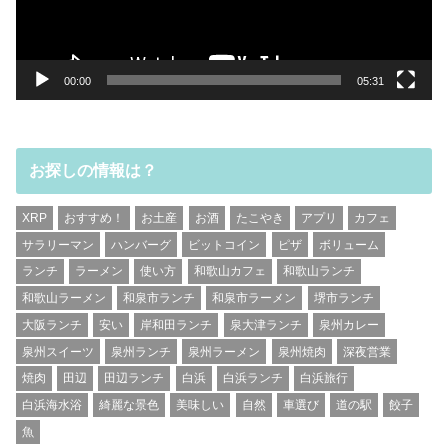
ー
00:00
05:31
お探しの情報は？
XRP
おすすめ！
お土産
お酒
たこやき
アプリ
カフェ
サラリーマン
ハンバーグ
ビットコイン
ピザ
ボリューム
ランチ
ラーメン
使い方
和歌山カフェ
和歌山ランチ
和歌山ラーメン
和泉市ランチ
和泉市ラーメン
堺市ランチ
大阪ランチ
安い
岸和田ランチ
泉大津ランチ
泉州カレー
泉州スイーツ
泉州ランチ
泉州ラーメン
泉州焼肉
深夜営業
焼肉
田辺
田辺ランチ
白浜
白浜ランチ
白浜旅行
白浜海水浴
綺麗な景色
美味しい
自然
車選び
道の駅
餃子
魚