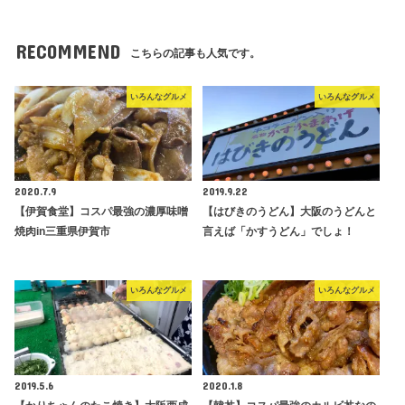
RECOMMEND
こちらの記事も人気です。
いろんなグルメ
いろんなグルメ
2020.7.9
2019.9.22
【伊賀食堂】コスパ最強の濃厚味噌
【はびきのうどん】大阪のうどんと
焼肉in三重県伊賀市
言えば「かすうどん」でしょ！
いろんなグルメ
いろんなグルメ
2019.5.6
2020.1.8