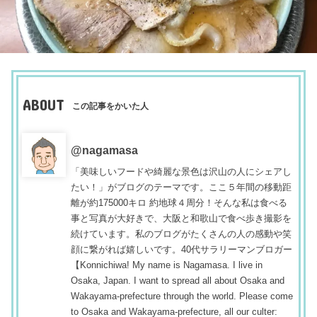
ABOUT
この記事をかいた人
@nagamasa
「美味しいフードや綺麗な景色は沢山の人にシェアし
たい！」がブログのテーマです。ここ５年間の移動距
離が約175000キロ 約地球４周分！そんな私は食べる
事と写真が大好きで、大阪と和歌山で食べ歩き撮影を
続けています。私のブログがたくさんの人の感動や笑
顔に繋がれば嬉しいです。40代サラリーマンブロガー
【Konnichiwa! My name is Nagamasa. I live in
Osaka, Japan. I want to spread all about Osaka and
Wakayama-prefecture through the world. Please come
to Osaka and Wakayama-prefecture, all our culter: