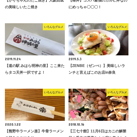
【かりちゃんのたこ焼き】大阪西成
【韓丼】コスパ最強のカルビ丼なの
の美味しいたこ焼き
にめっちゃ〇〇〇！
いろんなグルメ
いろんなグルメ
2019.11.24
2019.5.3
【道の駅 みはら明神の里】ここ来た
【ZENBE（ゼンべ）】美味しいラ
らタコ天丼一択ですよ！
ンチと言えばこのお店in奈良
いろんなグルメ
いろんなグルメ
2020.1.22
2018.10.16
【熊野牛ラーメン楽】牛骨ラーメン
【三七十館】11月6日はカニの解禁