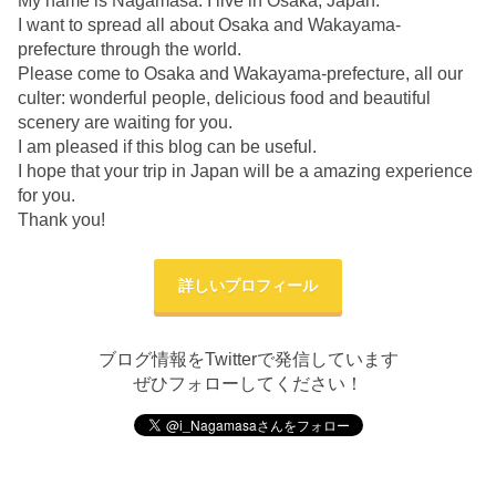
My name is Nagamasa. I live in Osaka, Japan.
I want to spread all about Osaka and Wakayama-
prefecture through the world.
Please come to Osaka and Wakayama-prefecture, all our
culter: wonderful people, delicious food and beautiful
scenery are waiting for you.
I am pleased if this blog can be useful.
I hope that your trip in Japan will be a amazing experience
for you.
Thank you!
詳しいプロフィール
ブログ情報をTwitterで発信しています
ぜひフォローしてください！