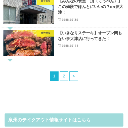
【みんなの食堂 頂（てっぺん）】
泉大津市
この値段でほんとにいいの？on泉大
津！
2018.07.30
【いきなりステーキ】オープン間も
泉大津市
ない泉大津店に行ってきた！
2018.07.27
1
2
>
泉州のテイクアウト情報サイトはこちら