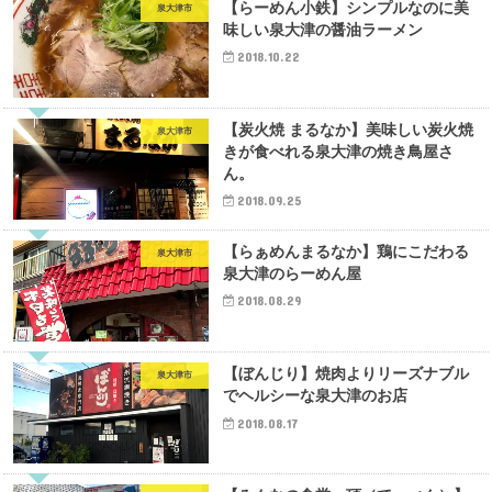
【らーめん小鉄】シンプルなのに美
泉大津市
味しい泉大津の醤油ラーメン
2018.10.22
【炭火焼 まるなか】美味しい炭火焼
泉大津市
きが食べれる泉大津の焼き鳥屋さ
ん。
2018.09.25
【らぁめんまるなか】鶏にこだわる
泉大津市
泉大津のらーめん屋
2018.08.29
【ぼんじり】焼肉よりリーズナブル
泉大津市
でヘルシーな泉大津のお店
2018.08.17