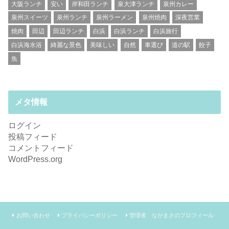
大阪ランチ
安い
岸和田ランチ
泉大津ランチ
泉州カレー
泉州スイーツ
泉州ランチ
泉州ラーメン
泉州焼肉
深夜営業
焼肉
田辺
田辺ランチ
白浜
白浜ランチ
白浜旅行
白浜海水浴
綺麗な景色
美味しい
自然
車選び
道の駅
餃子
魚
メタ情報
ログイン
投稿フィード
コメントフィード
WordPress.org
お問い合わせ
プライバシーポリシー
管理者 ながまさのプロフィール