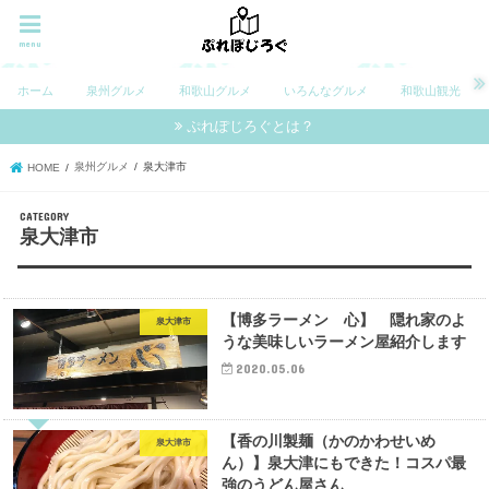
menu
ホーム
泉州グルメ
和歌山グルメ
いろんなグルメ
和歌山観光
ぷれぽじろぐとは？
泉州グルメ
泉大津市
HOME
泉大津市
【博多ラーメン 心】 隠れ家のよ
泉大津市
うな美味しいラーメン屋紹介します
2020.05.06
【香の川製麺（かのかわせいめ
泉大津市
ん）】泉大津にもできた！コスパ最
強のうどん屋さん