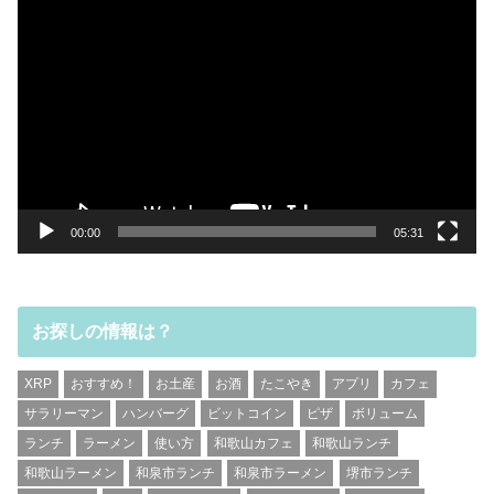
動
画
プ
レ
ー
ヤ
ー
00:00
05:31
お探しの情報は？
XRP
おすすめ！
お土産
お酒
たこやき
アプリ
カフェ
サラリーマン
ハンバーグ
ビットコイン
ピザ
ボリューム
ランチ
ラーメン
使い方
和歌山カフェ
和歌山ランチ
和歌山ラーメン
和泉市ランチ
和泉市ラーメン
堺市ランチ