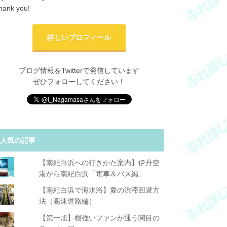
hank you!
詳しいプロフィール
ブログ情報をTwitterで発信しています
ぜひフォローしてください！
人気の記事
【南紀白浜への行きかた案内】伊丹空
港から南紀白浜「電車＆バス編」
【南紀白浜で海水浴】夏の渋滞回避方
法（高速道路編）
【第一旭】根強いファンが通う関目の