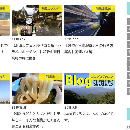
観光
和歌山グルメ
和歌山観光
2018.4.16
2019.2.17
り札で
【お山カフェ ハラペコ台所（ハ
【関空から南紀白浜への行き方
う！
ラペコキッチン）】和歌山県日
案内】高速バス編
高町の緑に囲ま…
の具
和泉市
このブログのこと
2019.12.12
2018.3.8
！
【僕とうどんとカツオだし】美
ぷれぽじろぐはこんなブログで
味し～！そんな言葉がたくさん
す。
聞こえる和泉市の…