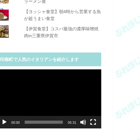
ラーメン屋
【ヨッシャ食堂】朝4時から営業する魚
が超うまい食堂
【伊賀食堂】コスパ最強の濃厚味噌焼
肉in三重県伊賀市
印南町で人気のイタリアンを紹介します
動
画
プ
レ
ー
ヤ
ー
00:00
05:31