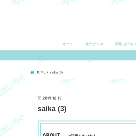
ホーム
泉州グルメ
和歌山グル
堺市
和泉市
泉大津市
高石市
忠岡町
岸和田市
貝塚市
泉佐野市
和歌山市
有田市
湯浅町
由良町
日高町
御坊市
印南町
みなべ町
田辺市
白浜町
上富田町
すさみ町
串本町
HOME
saika (3)
2019.12.19
saika (3)
ABOUT
この記事をかいた人