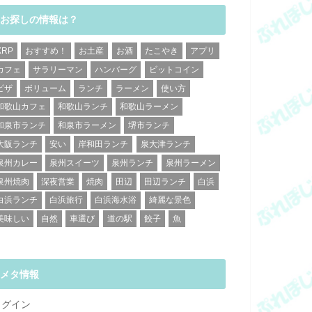
お探しの情報は？
XRP
おすすめ！
お土産
お酒
たこやき
アプリ
カフェ
サラリーマン
ハンバーグ
ビットコイン
ピザ
ボリューム
ランチ
ラーメン
使い方
和歌山カフェ
和歌山ランチ
和歌山ラーメン
和泉市ランチ
和泉市ラーメン
堺市ランチ
大阪ランチ
安い
岸和田ランチ
泉大津ランチ
泉州カレー
泉州スイーツ
泉州ランチ
泉州ラーメン
泉州焼肉
深夜営業
焼肉
田辺
田辺ランチ
白浜
白浜ランチ
白浜旅行
白浜海水浴
綺麗な景色
美味しい
自然
車選び
道の駅
餃子
魚
メタ情報
ログイン