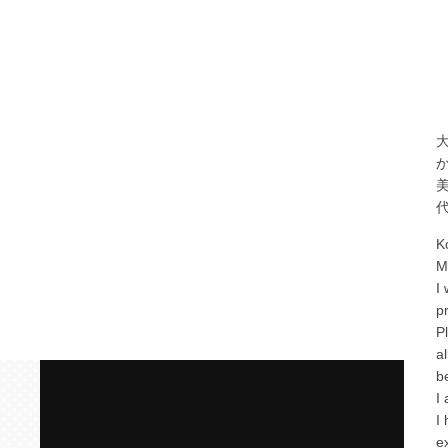
K
M
I
p
P
a
b
I
I
e