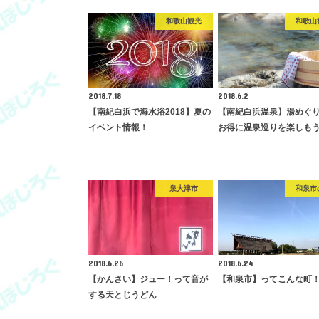
和歌山観光
和歌山
2018.7.18
2018.6.2
【南紀白浜で海水浴2018】夏の
【南紀白浜温泉】湯めぐ
イベント情報！
お得に温泉巡りを楽しも
泉大津市
和泉市
2018.6.26
2018.6.24
【かんさい】ジュー！って音が
【和泉市】ってこんな町
する天とじうどん