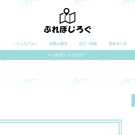
メ
いろんなグルメ
和歌山観光
役立つ情報
和泉市の具
ぷれぽじろぐとは？