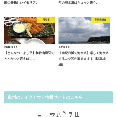
町の美味しいイタリアン
年の海水浴はちょっと違う。
田辺市
和歌山観光
2018.9.20
2018.7.7
【とんかつ よし平】和歌山田辺で
【南紀白浜で海水浴】楽しく海水浴
とんかつと言えばここ！
するコツ私が教えます！（駐車場
編）
泉州のテイクアウト情報サイトはこちら