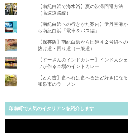
【南紀白浜で海水浴】夏の渋滞回避方法
（高速道路編）
【南紀白浜への行きかた案内】伊丹空港か
ら南紀白浜「電車＆バス編」
【保存版】南紀白浜から国道４２号線への
抜け道・回り道（一般道）
【すーさんのインドカレー】インド人シェ
フが作る本場のインドカレー
【とん吉】食べれば食べるほど好きになる
和泉市のラーメン
印南町で人気のイタリアンを紹介します
動
画