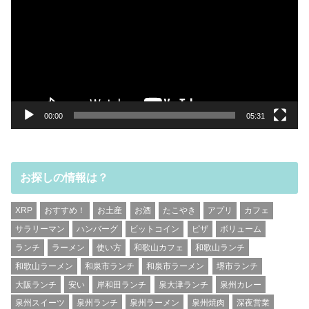
プ
レ
ー
ヤ
ー
00:00
05:31
お探しの情報は？
XRP
おすすめ！
お土産
お酒
たこやき
アプリ
カフェ
サラリーマン
ハンバーグ
ビットコイン
ピザ
ボリューム
ランチ
ラーメン
使い方
和歌山カフェ
和歌山ランチ
和歌山ラーメン
和泉市ランチ
和泉市ラーメン
堺市ランチ
大阪ランチ
安い
岸和田ランチ
泉大津ランチ
泉州カレー
泉州スイーツ
泉州ランチ
泉州ラーメン
泉州焼肉
深夜営業