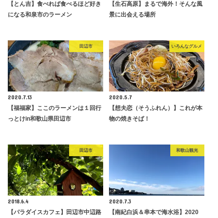
【とん吉】食べれば食べるほど好き
【生石高原】まるで海外！そんな風
になる和泉市のラーメン
景に出会える場所
田辺市
いろんなグルメ
2020.7.13
2020.5.7
【福福家】ここのラーメンは１回行
【想夫恋（そうふれん）】これが本
っとけin和歌山県田辺市
物の焼きそば！
田辺市
和歌山観光
2018.6.4
2020.7.3
【パラダイスカフェ】田辺市中辺路
【南紀白浜＆串本で海水浴】2020