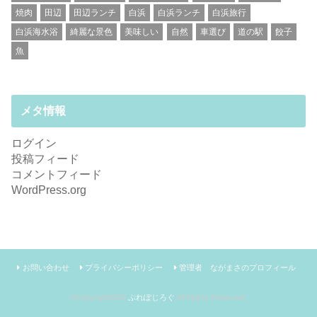
焼肉
田辺
田辺ランチ
白浜
白浜ランチ
白浜旅行
白浜海水浴
綺麗な景色
美味しい
自然
車選び
道の駅
餃子
魚
メタ情報
ログイン
投稿フィード
コメントフィード
WordPress.org
お問い合わせ
プライバシーポリシー
管理者 ながまさのプロフィール
©Copyright2026
ぷれぽじろぐ
.All Rights Reserved.