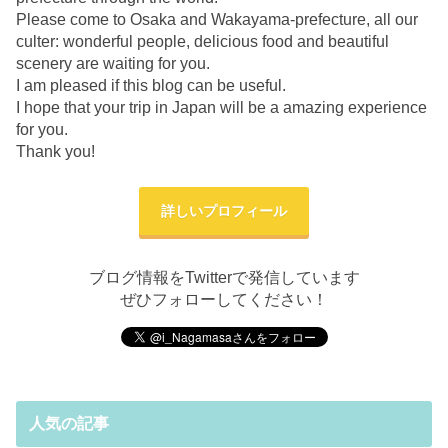
Please come to Osaka and Wakayama-prefecture, all our
culter: wonderful people, delicious food and beautiful
scenery are waiting for you.
I am pleased if this blog can be useful.
I hope that your trip in Japan will be a amazing experience
for you.
Thank you!
詳しいプロフィール
ブログ情報をTwitterで発信しています
ぜひフォローしてください！
人気の記事