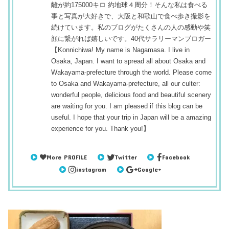
離が約175000キロ 約地球４周分！そんな私は食べる
事と写真が大好きで、大阪と和歌山で食べ歩き撮影を
続けています。私のブログがたくさんの人の感動や笑
顔に繋がれば嬉しいです。40代サラリーマンブロガー
【Konnichiwa! My name is Nagamasa. I live in
Osaka, Japan. I want to spread all about Osaka and
Wakayama-prefecture through the world. Please come
to Osaka and Wakayama-prefecture, all our culter:
wonderful people, delicious food and beautiful scenery
are waiting for you. I am pleased if this blog can be
useful. I hope that your trip in Japan will be a amazing
experience for you. Thank you!】
More PROFILE
Twitter
Facebook
instagram
Google+