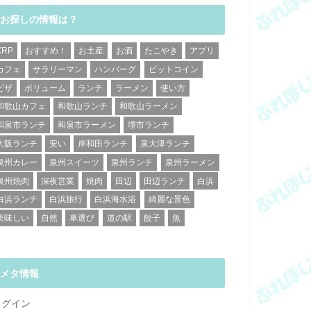
お探しの情報は？
XRP
おすすめ！
お土産
お酒
たこやき
アプリ
カフェ
サラリーマン
ハンバーグ
ビットコイン
ピザ
ボリューム
ランチ
ラーメン
使い方
和歌山カフェ
和歌山ランチ
和歌山ラーメン
和泉市ランチ
和泉市ラーメン
堺市ランチ
大阪ランチ
安い
岸和田ランチ
泉大津ランチ
泉州カレー
泉州スイーツ
泉州ランチ
泉州ラーメン
泉州焼肉
深夜営業
焼肉
田辺
田辺ランチ
白浜
白浜ランチ
白浜旅行
白浜海水浴
綺麗な景色
美味しい
自然
車選び
道の駅
餃子
魚
メタ情報
ログイン