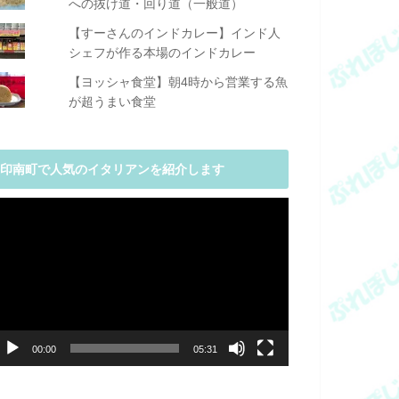
への抜け道・回り道（一般道）
【すーさんのインドカレー】インド人
シェフが作る本場のインドカレー
【ヨッシャ食堂】朝4時から営業する魚
が超うまい食堂
印南町で人気のイタリアンを紹介します
動
画
プ
レ
ー
ヤ
ー
00:00
05:31