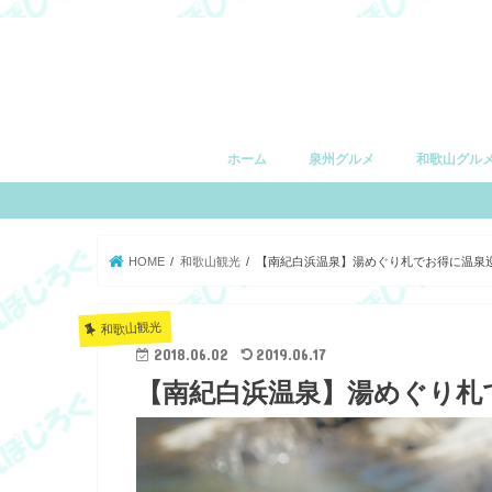
ホーム
泉州グルメ
和歌山グル
堺市
和泉市
泉大津市
高石市
忠岡町
岸和田市
貝塚市
泉佐野市
和歌山市
有田市
湯浅町
由良町
日高町
御坊市
印南町
みなべ町
田辺市
白浜町
上富田町
すさみ町
串本町
HOME
和歌山観光
【南紀白浜温泉】湯めぐり札でお得に温泉
和歌山観光
2018.06.02
2019.06.17
【南紀白浜温泉】湯めぐり札