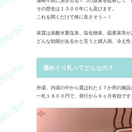
湯崎半島に湧き出る７つの源泉を総称して「
その歴史は１３００年にも及びます。
これを聞くだけで体に良さそう～！
泉質は炭酸水素塩泉、塩化物泉、硫黄泉等が
どんな効能があるかと言うと婦人病、冷え性
湯めぐり札ってどんなの？
外湯、内湯の中から選ばれた１７か所の施設
一札１８００円で、発行から６ヶ月有効です