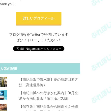
hank you!
詳しいプロフィール
ブログ情報をTwitterで発信しています
ぜひフォローしてください！
人気の記事
【南紀白浜で海水浴】夏の渋滞回避方
法（高速道路編）
【南紀白浜への行きかた案内】伊丹空
港から南紀白浜「電車＆バス編」
【保存版】南紀白浜から国道４２号線