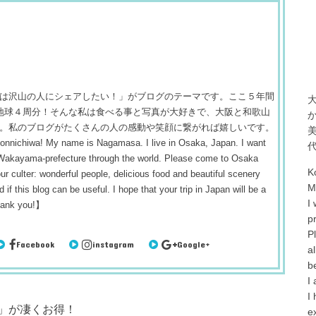
は沢山の人にシェアしたい！」がブログのテーマです。ここ５年間
 約地球４周分！そんな私は食べる事と写真が大好きで、大阪と和歌山
。私のブログがたくさんの人の感動や笑顔に繋がれば嬉しいです。
! My name is Nagamasa. I live in Osaka, Japan. I want
 Wakayama-prefecture through the world. Please come to Osaka
K
r culter: wonderful people, delicious food and beautiful scenery
M
 if this blog can be useful. I hope that your trip in Japan will be a
I
hank you!】
p
P
Facebook
instagram
Google+
a
b
I
I
」が凄くお得！
e