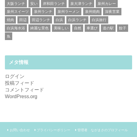
大阪ランチ
安い
岸和田ランチ
泉大津ランチ
泉州カレー
泉州スイーツ
泉州ランチ
泉州ラーメン
泉州焼肉
深夜営業
焼肉
田辺
田辺ランチ
白浜
白浜ランチ
白浜旅行
白浜海水浴
綺麗な景色
美味しい
自然
車選び
道の駅
餃子
魚
メタ情報
ログイン
投稿フィード
コメントフィード
WordPress.org
お問い合わせ
プライバシーポリシー
管理者 ながまさのプロフィール