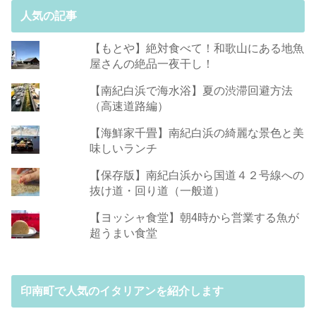
人気の記事
【もとや】絶対食べて！和歌山にある地魚
屋さんの絶品一夜干し！
【南紀白浜で海水浴】夏の渋滞回避方法
（高速道路編）
【海鮮家千畳】南紀白浜の綺麗な景色と美
味しいランチ
【保存版】南紀白浜から国道４２号線への
抜け道・回り道（一般道）
【ヨッシャ食堂】朝4時から営業する魚が
超うまい食堂
印南町で人気のイタリアンを紹介します