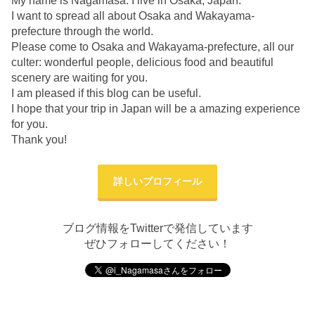
My name is Nagamasa. I live in Osaka, Japan.
I want to spread all about Osaka and Wakayama-
prefecture through the world.
Please come to Osaka and Wakayama-prefecture, all our
culter: wonderful people, delicious food and beautiful
scenery are waiting for you.
I am pleased if this blog can be useful.
I hope that your trip in Japan will be a amazing experience
for you.
Thank you!
詳しいプロフィール
ブログ情報をTwitterで発信しています
ぜひフォローしてください！