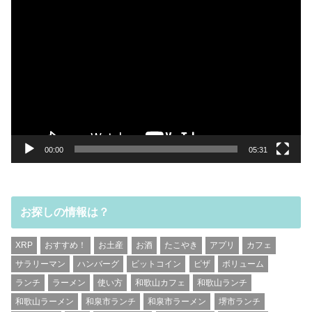
動
画
プ
レ
ー
ヤ
ー
00:00
05:31
お探しの情報は？
XRP
おすすめ！
お土産
お酒
たこやき
アプリ
カフェ
サラリーマン
ハンバーグ
ビットコイン
ピザ
ボリューム
ランチ
ラーメン
使い方
和歌山カフェ
和歌山ランチ
和歌山ラーメン
和泉市ランチ
和泉市ラーメン
堺市ランチ