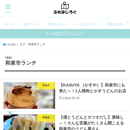
menu
ホーム
泉州グルメ
和歌山グルメ
いろんなグルメ
和歌山観光
ぷれぽじろぐとは？
タグ : 和泉市ランチ
HOME
和泉市ランチ
【KASUYA （かすや）】和泉市にも
和泉市
来た～！1人焼肉とかすうどんのお店
2020.01.15
【僕とうどんとカツオだし】美味し
和泉市
～！そんな言葉がたくさん聞こえる
和泉市のうどん屋さん