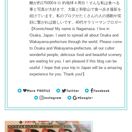
離が約175000キロ 約地球４周分！そんな私は食べる
事と写真が大好きで、大阪と和歌山で食べ歩き撮影を
続けています。私のブログがたくさんの人の感動や笑
顔に繋がれば嬉しいです。40代サラリーマンブロガー
【Konnichiwa! My name is Nagamasa. I live in
Osaka, Japan. I want to spread all about Osaka and
Wakayama-prefecture through the world. Please come
to Osaka and Wakayama-prefecture, all our culter:
wonderful people, delicious food and beautiful scenery
are waiting for you. I am pleased if this blog can be
useful. I hope that your trip in Japan will be a amazing
experience for you. Thank you!】
More PROFILE
Twitter
Facebook
instagram
Google+