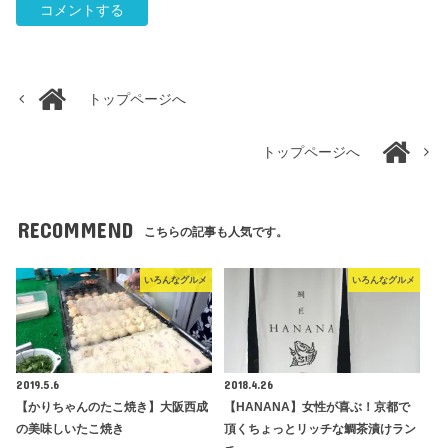
トップページへ
トップページへ
RECOMMEND
こちらの記事も人気です。
いろんなグルメ
いろんなグルメ
2019.5.6
2018.4.26
【かりちゃんのたこ焼き】大阪西成
【HANANA】女性が喜ぶ！京都で
の美味しいたこ焼き
頂くちょっとリッチな鯛茶漬けラン