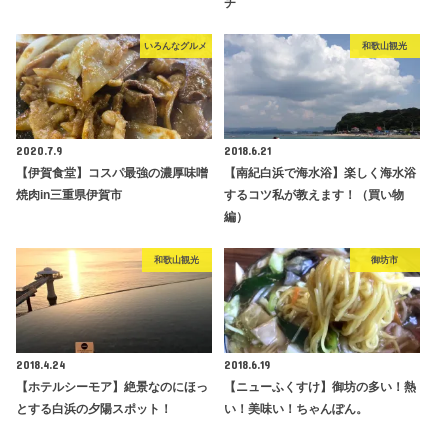
チ
いろんなグルメ
和歌山観光
2020.7.9
2018.6.21
【伊賀食堂】コスパ最強の濃厚味噌
【南紀白浜で海水浴】楽しく海水浴
焼肉in三重県伊賀市
するコツ私が教えます！（買い物
編）
和歌山観光
御坊市
2018.4.24
2018.6.19
【ホテルシーモア】絶景なのにほっ
【ニューふくすけ】御坊の多い！熱
とする白浜の夕陽スポット！
い！美味い！ちゃんぽん。