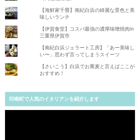
【海鮮家千畳】南紀白浜の綺麗な景色と美
味しいランチ
【伊賀食堂】コスパ最強の濃厚味噌焼肉in
三重県伊賀市
【南紀白浜ジェラート工房】「あー美味し
い〜」思わず言ってしまうスイーツ
【さいこう】白浜でお蕎麦と言えばここが
おすすめ！
印南町で人気のイタリアンを紹介します
動
画
プ
レ