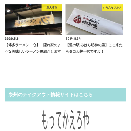
泉大津市
いろんなグルメ
2020.5.6
2019.11.24
【博多ラーメン 心】 隠れ家のよ
【道の駅 みはら明神の里】ここ来た
うな美味しいラーメン屋紹介します
らタコ天丼一択ですよ！
泉州のテイクアウト情報サイトはこちら