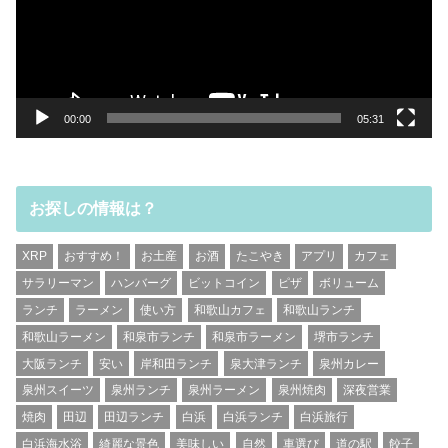
ー
ヤ
ー
00:00
05:31
お探しの情報は？
XRP
おすすめ！
お土産
お酒
たこやき
アプリ
カフェ
サラリーマン
ハンバーグ
ビットコイン
ピザ
ボリューム
ランチ
ラーメン
使い方
和歌山カフェ
和歌山ランチ
和歌山ラーメン
和泉市ランチ
和泉市ラーメン
堺市ランチ
大阪ランチ
安い
岸和田ランチ
泉大津ランチ
泉州カレー
泉州スイーツ
泉州ランチ
泉州ラーメン
泉州焼肉
深夜営業
焼肉
田辺
田辺ランチ
白浜
白浜ランチ
白浜旅行
白浜海水浴
綺麗な景色
美味しい
自然
車選び
道の駅
餃子