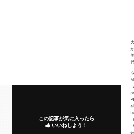
K
M
I
p
P
a
b
この記事が気に入ったら
I
いいねしよう！
I
e