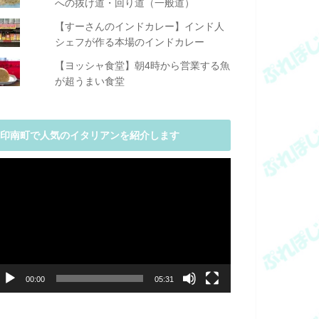
への抜け道・回り道（一般道）
【すーさんのインドカレー】インド人
シェフが作る本場のインドカレー
【ヨッシャ食堂】朝4時から営業する魚
が超うまい食堂
印南町で人気のイタリアンを紹介します
動
画
プ
レ
ー
ヤ
ー
00:00
05:31