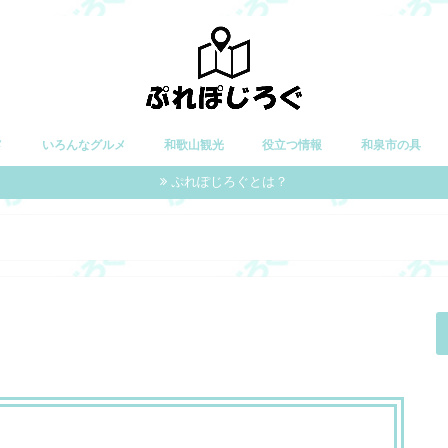
メ
いろんなグルメ
和歌山観光
役立つ情報
和泉市の具
ぷれぽじろぐとは？