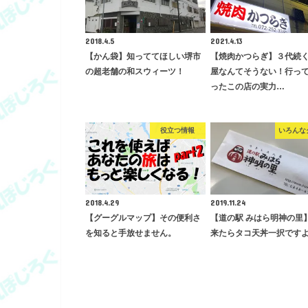
2018.4.5
2021.4.13
【かん袋】知っててほしい堺市
【焼肉かつらぎ】３代続
の超老舗の和スウィーツ！
屋なんてそうない！行っ
ったこの店の実力…
役立つ情報
いろんな
2018.4.29
2019.11.24
【グーグルマップ】その便利さ
【道の駅 みはら明神の里
を知ると手放せません。
来たらタコ天丼一択です