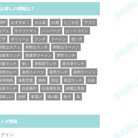
お探しの情報は？
XRP
おすすめ！
お土産
お酒
たこやき
アプリ
カフェ
サラリーマン
ハンバーグ
ビットコイン
ピザ
ボリューム
ランチ
ラーメン
使い方
和歌山カフェ
和歌山ランチ
和歌山ラーメン
和泉市ランチ
和泉市ラーメン
堺市ランチ
大阪ランチ
安い
岸和田ランチ
泉大津ランチ
泉州カレー
泉州スイーツ
泉州ランチ
泉州ラーメン
泉州焼肉
深夜営業
焼肉
田辺
田辺ランチ
白浜
白浜ランチ
白浜旅行
白浜海水浴
綺麗な景色
美味しい
自然
車選び
道の駅
餃子
魚
メタ情報
ログイン