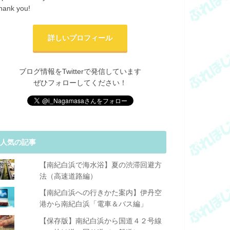
hank you!
詳しいプロフィール
ブログ情報をTwitterで発信しています
ぜひフォローしてください！
人気の記事
【南紀白浜で海水浴】夏の渋滞回避方
法（高速道路編）
【南紀白浜への行きかた案内】伊丹空
港から南紀白浜「電車＆バス編」
【保存版】南紀白浜から国道４２号線