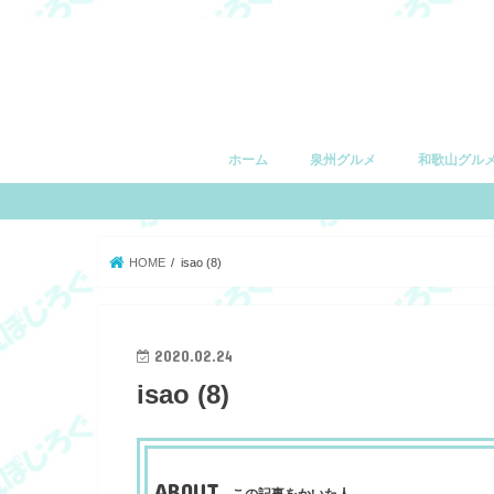
ホーム
泉州グルメ
和歌山グル
堺市
和泉市
泉大津市
高石市
忠岡町
岸和田市
貝塚市
泉佐野市
和歌山市
有田市
湯浅町
由良町
日高町
御坊市
印南町
みなべ町
田辺市
白浜町
上富田町
すさみ町
串本町
HOME
isao (8)
2020.02.24
isao (8)
ABOUT
この記事をかいた人