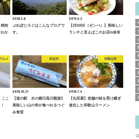
2018.3.8
2019.5.3
く焼肉
ぷれぽじろぐはこんなブログで
【ZENBE（ゼンべ）】美味しい
てわか
す。
ランチと言えばこのお店in奈良
グルメ
田辺市
和歌山市
2018.10.31
2018.7.4
】ここ
【道の駅 水の郷日高川龍游】
【丸田屋】老舗の味を受け継ぎ
よ！
美味しい山の幸が食べれるつぐ
進化した和歌山ラーメン
み食堂