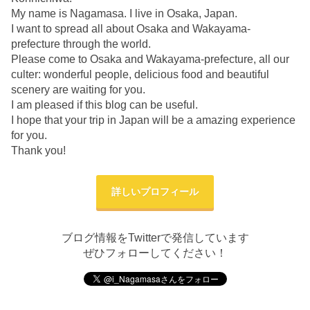
My name is Nagamasa. I live in Osaka, Japan.
I want to spread all about Osaka and Wakayama-
prefecture through the world.
Please come to Osaka and Wakayama-prefecture, all our
culter: wonderful people, delicious food and beautiful
scenery are waiting for you.
I am pleased if this blog can be useful.
I hope that your trip in Japan will be a amazing experience
for you.
Thank you!
詳しいプロフィール
ブログ情報をTwitterで発信しています
ぜひフォローしてください！