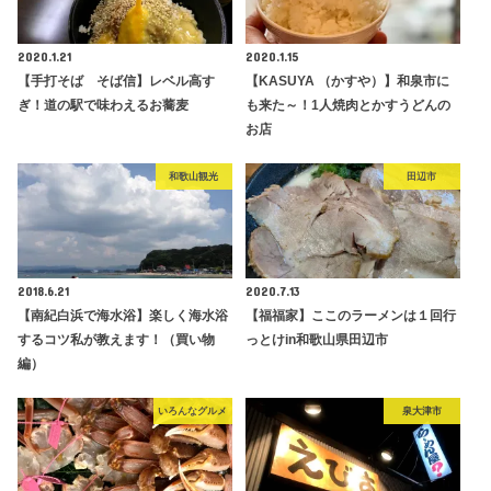
2020.1.21
2020.1.15
【手打そば そば信】レベル高す
【KASUYA （かすや）】和泉市に
ぎ！道の駅で味わえるお蕎麦
も来た～！1人焼肉とかすうどんの
お店
和歌山観光
田辺市
2018.6.21
2020.7.13
【南紀白浜で海水浴】楽しく海水浴
【福福家】ここのラーメンは１回行
するコツ私が教えます！（買い物
っとけin和歌山県田辺市
編）
いろんなグルメ
泉大津市