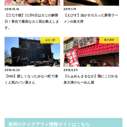
2018.10.16
2019.1.19
【三七十館】11月6日はカニの解禁
【えびす】油かすの入った豚骨ラー
日！香住で最高なカニ宿お教えしま
メンin泉大津
す。
みなべ町
泉大津市
2018.10.30
2018.8.29
【hibi】新しくなったみなべ町で凄
【らぁめんまるなか】鶏にこだわる
く人気のパン屋さん
泉大津のらーめん屋
泉州のテイクアウト情報サイトはこちら