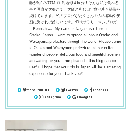
離が約175000キロ 約地球４周分！そんな私は食べる
事と写真が大好きで、大阪と和歌山で食べ歩き撮影を
続けています。私のブログがたくさんの人の感動や笑
顔に繋がれば嬉しいです。40代サラリーマンブロガー
【Konnichiwa! My name is Nagamasa. I live in
Osaka, Japan. I want to spread all about Osaka and
Wakayama-prefecture through the world. Please come
to Osaka and Wakayama-prefecture, all our culter:
wonderful people, delicious food and beautiful scenery
are waiting for you. I am pleased if this blog can be
useful. I hope that your trip in Japan will be a amazing
experience for you. Thank you!】
More PROFILE
Twitter
Facebook
instagram
Google+