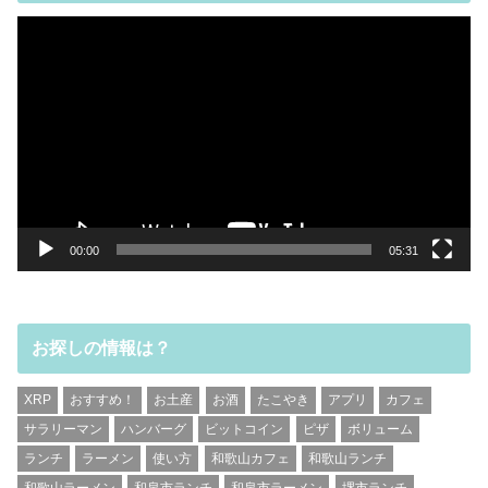
動
画
プ
レ
ー
ヤ
ー
00:00
05:31
お探しの情報は？
XRP
おすすめ！
お土産
お酒
たこやき
アプリ
カフェ
サラリーマン
ハンバーグ
ビットコイン
ピザ
ボリューム
ランチ
ラーメン
使い方
和歌山カフェ
和歌山ランチ
和歌山ラーメン
和泉市ランチ
和泉市ラーメン
堺市ランチ