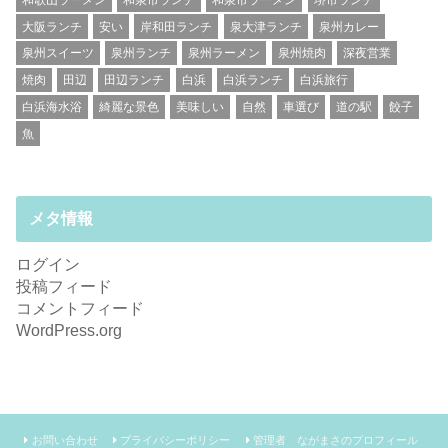
大阪ランチ
安い
岸和田ランチ
泉大津ランチ
泉州カレー
泉州スイーツ
泉州ランチ
泉州ラーメン
泉州焼肉
深夜営業
焼肉
田辺
田辺ランチ
白浜
白浜ランチ
白浜旅行
白浜海水浴
綺麗な景色
美味しい
自然
車選び
道の駅
餃子
魚
メタ情報
ログイン
投稿フィード
コメントフィード
WordPress.org
お問い合わせ
プライバシーポリシー
管理者 ながまさのプロフィール