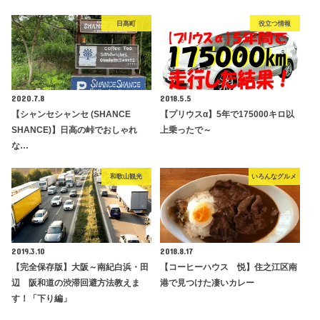
日高町
役立つ情報
2020.7.8
2018.5.5
【シャンセシャンセ (SHANCE
【プリウスα】5年で175000キロ以
SHANCE)】日高の峠でおしゃれ
上乗ったで～
な…
和歌山観光
いろんなグルメ
2019.3.10
2018.8.17
【完全保存版】大阪～南紀白浜・田
【コーヒーハウス 悦】住之江区南
辺 阪和道の渋滞回避方法教えま
港で見つけた凄いカレー
す！「下り編」