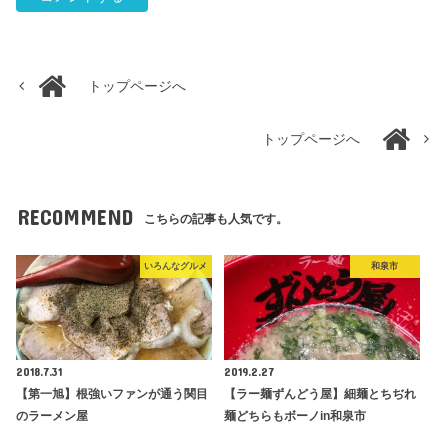
トップページへ
トップページへ
RECOMMEND
こちらの記事も人気です。
いろんなグルメ
和泉市
2018.7.31
2019.2.27
【第一旭】根強いファンが通う関目
【ラー麺ずんどう屋】細麺とちぢれ
のラーメン屋
麺どちらもボーノin和泉市