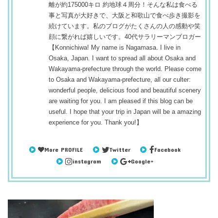
離が約175000キロ 約地球４周分！そんな私は食べる
事と写真が大好きで、大阪と和歌山で食べ歩き撮影を
続けています。私のブログがたくさんの人の感動や笑
顔に繋がれば嬉しいです。40代サラリーマンブロガー
【Konnichiwa! My name is Nagamasa. I live in
Osaka, Japan. I want to spread all about Osaka and
Wakayama-prefecture through the world. Please come
to Osaka and Wakayama-prefecture, all our culter:
wonderful people, delicious food and beautiful scenery
are waiting for you. I am pleased if this blog can be
useful. I hope that your trip in Japan will be a amazing
experience for you. Thank you!】
More PROFILE
Twitter
Facebook
instagram
Google+