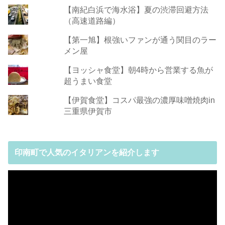
【南紀白浜で海水浴】夏の渋滞回避方法
（高速道路編）
【第一旭】根強いファンが通う関目のラー
メン屋
【ヨッシャ食堂】朝4時から営業する魚が
超うまい食堂
【伊賀食堂】コスパ最強の濃厚味噌焼肉in
三重県伊賀市
印南町で人気のイタリアンを紹介します
動
画
プ
レ
ー