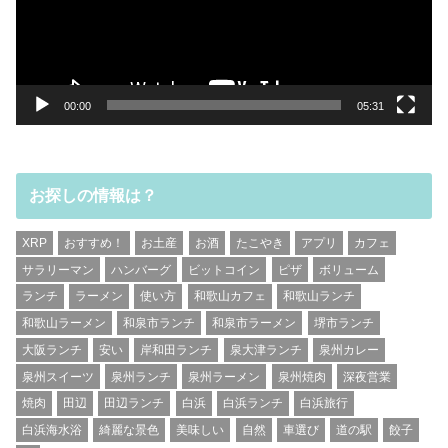
ヤ
ー
00:00
05:31
お探しの情報は？
XRP
おすすめ！
お土産
お酒
たこやき
アプリ
カフェ
サラリーマン
ハンバーグ
ビットコイン
ピザ
ボリューム
ランチ
ラーメン
使い方
和歌山カフェ
和歌山ランチ
和歌山ラーメン
和泉市ランチ
和泉市ラーメン
堺市ランチ
大阪ランチ
安い
岸和田ランチ
泉大津ランチ
泉州カレー
泉州スイーツ
泉州ランチ
泉州ラーメン
泉州焼肉
深夜営業
焼肉
田辺
田辺ランチ
白浜
白浜ランチ
白浜旅行
白浜海水浴
綺麗な景色
美味しい
自然
車選び
道の駅
餃子