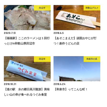
田辺市
和歌山グルメ
2020.7.13
2018.6.5
【福福家】ここのラーメンは１回行
【あそこまえだ】頑固おやじが打
っとけin和歌山県田辺市
つ！創作うどんの店
田辺市
和泉市の具
2018.10.31
2018.6.24
【道の駅 水の郷日高川龍游】美味
【和泉市】ってこんな町！
しい山の幸が食べれるつぐみ食堂