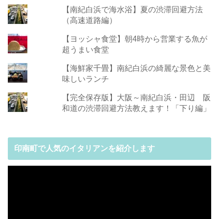
【南紀白浜で海水浴】夏の渋滞回避方法
（高速道路編）
【ヨッシャ食堂】朝4時から営業する魚が
超うまい食堂
【海鮮家千畳】南紀白浜の綺麗な景色と美
味しいランチ
【完全保存版】大阪～南紀白浜・田辺 阪
和道の渋滞回避方法教えます！「下り編」
印南町で人気のイタリアンを紹介します
動
画
プ
レ
ー