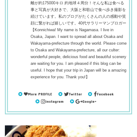
離が約175000キロ 約地球４周分！そんな私は食べる
事と写真が大好きで、大阪と和歌山で食べ歩き撮影を
続けています。私のブログがたくさんの人の感動や笑
顔に繋がれば嬉しいです。40代サラリーマンブロガー
【Konnichiwa! My name is Nagamasa. I live in
Osaka, Japan. I want to spread all about Osaka and
Wakayama-prefecture through the world. Please come
to Osaka and Wakayama-prefecture, all our culter:
wonderful people, delicious food and beautiful scenery
are waiting for you. I am pleased if this blog can be
useful. I hope that your trip in Japan will be a amazing
experience for you. Thank you!】
More PROFILE
Twitter
Facebook
instagram
Google+