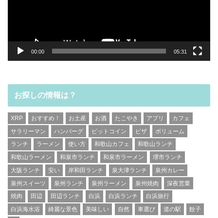
ヤ
ー
00:00
05:31
お探しの情報は？
XRP
おすすめ！
お土産
お酒
たこやき
アプリ
カフェ
サラリーマン
ハンバーグ
ビットコイン
ピザ
ボリューム
ランチ
ラーメン
使い方
和歌山カフェ
和歌山ランチ
和歌山ラーメン
和泉市ランチ
和泉市ラーメン
堺市ランチ
大阪ランチ
安い
岸和田ランチ
泉大津ランチ
泉州カレー
泉州スイーツ
泉州ランチ
泉州ラーメン
泉州焼肉
深夜営業
焼肉
田辺
田辺ランチ
白浜
白浜ランチ
白浜旅行
白浜海水浴
綺麗な景色
美味しい
自然
車選び
道の駅
餃子