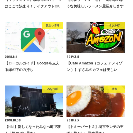
はここで決まり！テイクアウトOK
うな美味しいラーメン屋紹介します
役立つ情報
すさみ町
2018.6.1
2019.3.5
【ローカルガイド】Googleを支え
【Cafe Amazon（カフェ アメィゾ
る縁の下の力持ち
ン ）】すさみのカフェは美しい
みなべ町
堺市
2018.10.30
2018.7.3
【hibi】新しくなったみなべ町で凄
【トミーパート２】堺市ランチの王