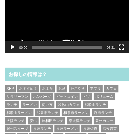
レ
ー
ヤ
ー
00:00
05:31
お探しの情報は？
XRP
おすすめ！
お土産
お酒
たこやき
アプリ
カフェ
サラリーマン
ハンバーグ
ビットコイン
ピザ
ボリューム
ランチ
ラーメン
使い方
和歌山カフェ
和歌山ランチ
和歌山ラーメン
和泉市ランチ
和泉市ラーメン
堺市ランチ
大阪ランチ
安い
岸和田ランチ
泉大津ランチ
泉州カレー
泉州スイーツ
泉州ランチ
泉州ラーメン
泉州焼肉
深夜営業