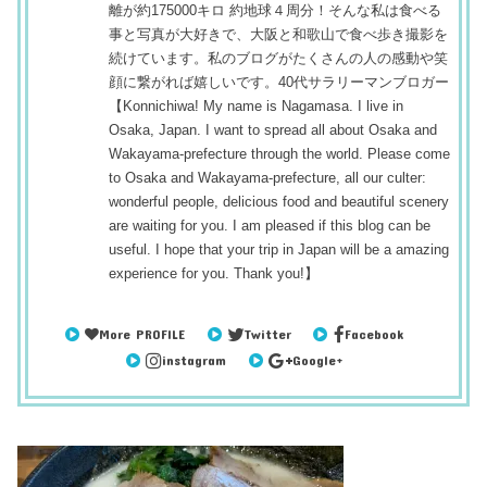
離が約175000キロ 約地球４周分！そんな私は食べる
事と写真が大好きで、大阪と和歌山で食べ歩き撮影を
続けています。私のブログがたくさんの人の感動や笑
顔に繋がれば嬉しいです。40代サラリーマンブロガー
【Konnichiwa! My name is Nagamasa. I live in
Osaka, Japan. I want to spread all about Osaka and
Wakayama-prefecture through the world. Please come
to Osaka and Wakayama-prefecture, all our culter:
wonderful people, delicious food and beautiful scenery
are waiting for you. I am pleased if this blog can be
useful. I hope that your trip in Japan will be a amazing
experience for you. Thank you!】
More PROFILE
Twitter
Facebook
instagram
Google+