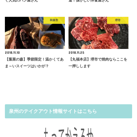
く人気のパン屋さん
道！懐かしい洋食屋さん
和泉市
堺市
2018.11.10
2018.11.25
【葉菜の森】季節限定！温かくてあ
【丸福本店】堺市で焼肉ならここを
ま～いスイーツはいかが？
一押しします
泉州のテイクアウト情報サイトはこちら