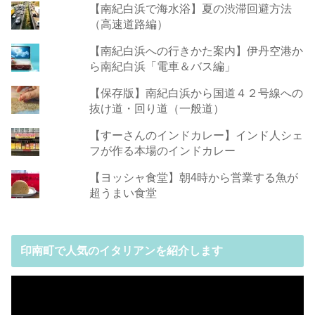
【南紀白浜で海水浴】夏の渋滞回避方法
（高速道路編）
【南紀白浜への行きかた案内】伊丹空港か
ら南紀白浜「電車＆バス編」
【保存版】南紀白浜から国道４２号線への
抜け道・回り道（一般道）
【すーさんのインドカレー】インド人シェ
フが作る本場のインドカレー
【ヨッシャ食堂】朝4時から営業する魚が
超うまい食堂
印南町で人気のイタリアンを紹介します
動
画
プ