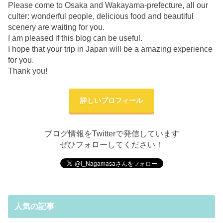
Please come to Osaka and Wakayama-prefecture, all our
culter: wonderful people, delicious food and beautiful
scenery are waiting for you.
I am pleased if this blog can be useful.
I hope that your trip in Japan will be a amazing experience
for you.
Thank you!
詳しいプロフィール
ブログ情報をTwitterで発信しています
ぜひフォローしてください！
人気の記事