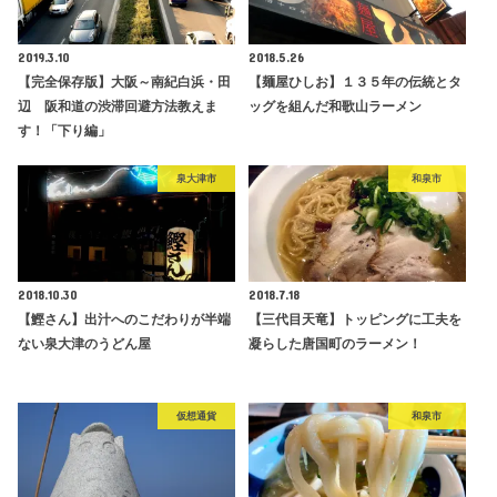
2019.3.10
2018.5.26
【完全保存版】大阪～南紀白浜・田
【麺屋ひしお】１３５年の伝統とタ
辺 阪和道の渋滞回避方法教えま
ッグを組んだ和歌山ラーメン
す！「下り編」
泉大津市
和泉市
2018.10.30
2018.7.18
【鰹さん】出汁へのこだわりが半端
【三代目天竜】トッピングに工夫を
ない泉大津のうどん屋
凝らした唐国町のラーメン！
仮想通貨
和泉市