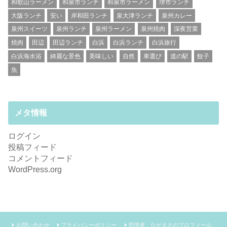
和歌山ラーメン
和泉市ランチ
和泉市ラーメン
堺市ランチ
大阪ランチ
安い
岸和田ランチ
泉大津ランチ
泉州カレー
泉州スイーツ
泉州ランチ
泉州ラーメン
泉州焼肉
深夜営業
焼肉
田辺
田辺ランチ
白浜
白浜ランチ
白浜旅行
白浜海水浴
綺麗な景色
美味しい
自然
車選び
道の駅
餃子
魚
メタ情報
ログイン
投稿フィード
コメントフィード
WordPress.org
お問い合わせ
プライバシーポリシー
管理者 ながまさのプロフィール