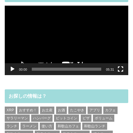
動
画
プ
レ
ー
ヤ
ー
00:00
05:31
お探しの情報は？
XRP
おすすめ！
お土産
お酒
たこやき
アプリ
カフェ
サラリーマン
ハンバーグ
ビットコイン
ピザ
ボリューム
ランチ
ラーメン
使い方
和歌山カフェ
和歌山ランチ