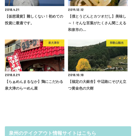
2018.4.21
2019.12.12
【仮想通貨】難しくない！初めての
【僕とうどんとカツオだし】美味し
投資に最適です。
～！そんな言葉がたくさん聞こえる
和泉市の…
泉大津市
和歌山観光
2018.8.29
2018.10.18
【らぁめんまるなか】鶏にこだわる
【福定の大銀杏】中辺路にそびえ立
泉大津のらーめん屋
つ黄金色の大樹
泉州のテイクアウト情報サイトはこちら