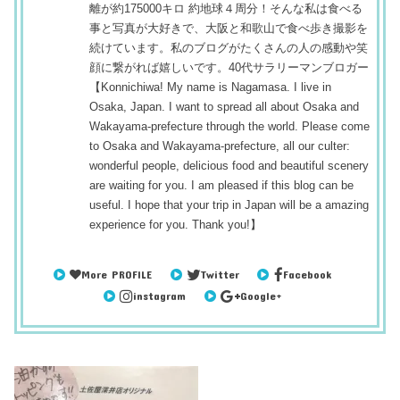
離が約175000キロ 約地球４周分！そんな私は食べる
事と写真が大好きで、大阪と和歌山で食べ歩き撮影を
続けています。私のブログがたくさんの人の感動や笑
顔に繋がれば嬉しいです。40代サラリーマンブロガー
【Konnichiwa! My name is Nagamasa. I live in
Osaka, Japan. I want to spread all about Osaka and
Wakayama-prefecture through the world. Please come
to Osaka and Wakayama-prefecture, all our culter:
wonderful people, delicious food and beautiful scenery
are waiting for you. I am pleased if this blog can be
useful. I hope that your trip in Japan will be a amazing
experience for you. Thank you!】
More PROFILE
Twitter
Facebook
instagram
Google+