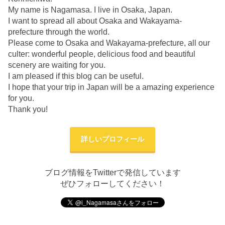
My name is Nagamasa. I live in Osaka, Japan.
I want to spread all about Osaka and Wakayama-
prefecture through the world.
Please come to Osaka and Wakayama-prefecture, all our
culter: wonderful people, delicious food and beautiful
scenery are waiting for you.
I am pleased if this blog can be useful.
I hope that your trip in Japan will be a amazing experience
for you.
Thank you!
詳しいプロフィール
ブログ情報をTwitterで発信しています
ぜひフォローしてください！