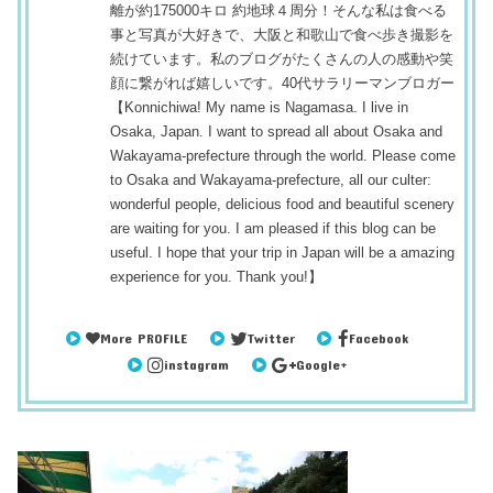
離が約175000キロ 約地球４周分！そんな私は食べる
事と写真が大好きで、大阪と和歌山で食べ歩き撮影を
続けています。私のブログがたくさんの人の感動や笑
顔に繋がれば嬉しいです。40代サラリーマンブロガー
【Konnichiwa! My name is Nagamasa. I live in
Osaka, Japan. I want to spread all about Osaka and
Wakayama-prefecture through the world. Please come
to Osaka and Wakayama-prefecture, all our culter:
wonderful people, delicious food and beautiful scenery
are waiting for you. I am pleased if this blog can be
useful. I hope that your trip in Japan will be a amazing
experience for you. Thank you!】
More PROFILE
Twitter
Facebook
instagram
Google+