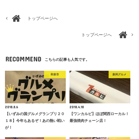
トップページへ
トップページへ
RECOMMEND
こちらの記事も人気です。
和泉市
泉州グルメ
2018.8.6
2018.4.18
【いずみの国グルメグランプリ２０
【ワンカルビ】ほぼ関西ローカル！
１８】今年もあるぞ！あの熱い戦い
最強焼肉チェーン店！
が！