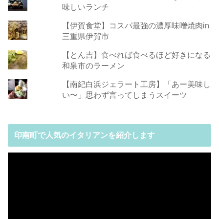
味しいランチ
【伊賀食堂】コスパ最強の濃厚味噌焼肉in
三重県伊賀市
【とん吉】食べれば食べるほど好きになる
和泉市のラーメン
【南紀白浜ジェラート工房】「あー美味し
い〜」思わず言ってしまうスイーツ
印南町で人気のイタリアンを紹介します
動
画
プ
レ
ー
ヤ