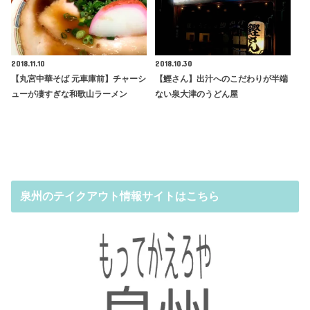
2018.11.10
2018.10.30
【丸宮中華そば 元車庫前】チャーシ
【鰹さん】出汁へのこだわりが半端
ューが凄すぎな和歌山ラーメン
ない泉大津のうどん屋
泉州のテイクアウト情報サイトはこちら