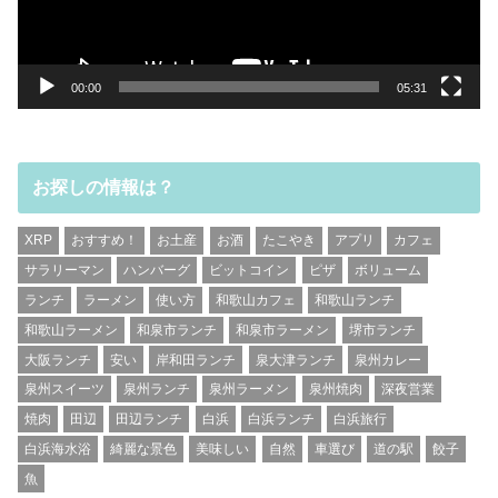
ー
00:00
05:31
お探しの情報は？
XRP
おすすめ！
お土産
お酒
たこやき
アプリ
カフェ
サラリーマン
ハンバーグ
ビットコイン
ピザ
ボリューム
ランチ
ラーメン
使い方
和歌山カフェ
和歌山ランチ
和歌山ラーメン
和泉市ランチ
和泉市ラーメン
堺市ランチ
大阪ランチ
安い
岸和田ランチ
泉大津ランチ
泉州カレー
泉州スイーツ
泉州ランチ
泉州ラーメン
泉州焼肉
深夜営業
焼肉
田辺
田辺ランチ
白浜
白浜ランチ
白浜旅行
白浜海水浴
綺麗な景色
美味しい
自然
車選び
道の駅
餃子
魚