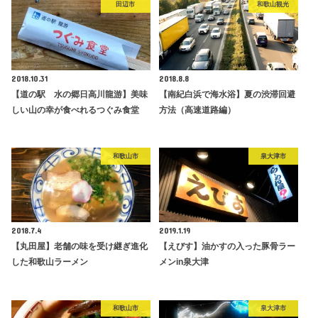
田辺市
和歌山観光
2018.10.31
2018.8.8
【道の駅 水の郷日高川龍游】美味
【南紀白浜で海水浴】夏の渋滞回避
しい山の幸が食べれるつぐみ食堂
方法（高速道路編）
和歌山市
泉大津市
2018.7.4
2019.1.19
【丸田屋】老舗の味を受け継ぎ進化
【えびす】油かすの入った豚骨ラー
した和歌山ラーメン
メンin泉大津
和歌山市
泉大津市