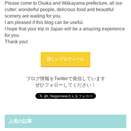
Please come to Osaka and Wakayama-prefecture, all our
culter: wonderful people, delicious food and beautiful
scenery are waiting for you.
I am pleased if this blog can be useful.
I hope that your trip in Japan will be a amazing experience
for you.
Thank you!
詳しいプロフィール
ブログ情報をTwitterで発信しています
ぜひフォローしてください！
人気の記事