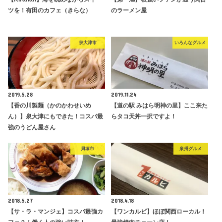
ツを！有田のカフェ（きらな）
のラーメン屋
泉大津市
いろんなグルメ
2019.5.28
2019.11.24
【香の川製麺（かのかわせいめ
【道の駅 みはら明神の里】ここ来た
ん）】泉大津にもできた！コスパ最
らタコ天丼一択ですよ！
強のうどん屋さん
貝塚市
泉州グルメ
2018.5.27
2018.4.18
【サ・ラ・マンジェ】コスパ最強カ
【ワンカルビ】ほぼ関西ローカル！