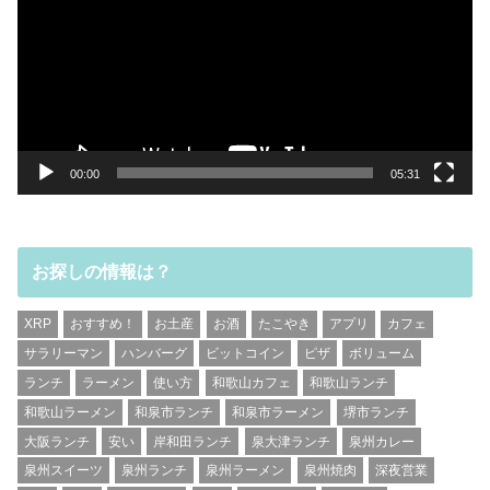
レ
ー
ヤ
ー
00:00
05:31
お探しの情報は？
XRP
おすすめ！
お土産
お酒
たこやき
アプリ
カフェ
サラリーマン
ハンバーグ
ビットコイン
ピザ
ボリューム
ランチ
ラーメン
使い方
和歌山カフェ
和歌山ランチ
和歌山ラーメン
和泉市ランチ
和泉市ラーメン
堺市ランチ
大阪ランチ
安い
岸和田ランチ
泉大津ランチ
泉州カレー
泉州スイーツ
泉州ランチ
泉州ラーメン
泉州焼肉
深夜営業