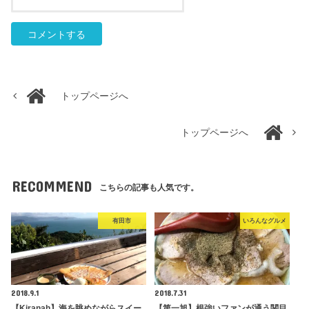
トップページへ
トップページへ
RECOMMEND
こちらの記事も人気です。
有田市
いろんなグルメ
2018.9.1
2018.7.31
【Kiranah】海を眺めながらスイー
【第一旭】根強いファンが通う関目