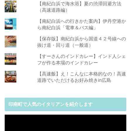
【南紀白浜で海水浴】夏の渋滞回避方法
（高速道路編）
【南紀白浜への行きかた案内】伊丹空港か
ら南紀白浜「電車＆バス編」
【保存版】南紀白浜から国道４２号線への
抜け道・回り道（一般道）
【すーさんのインドカレー】インド人シェ
フが作る本場のインドカレー
【高速飯】え！こんなに本格的なの！高速
道路でいただけるお好み焼きin広島
印南町で人気のイタリアンを紹介します
動
画
プ