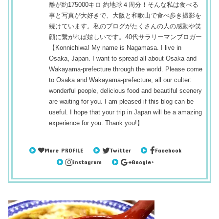
離が約175000キロ 約地球４周分！そんな私は食べる
事と写真が大好きで、大阪と和歌山で食べ歩き撮影を
続けています。私のブログがたくさんの人の感動や笑
顔に繋がれば嬉しいです。40代サラリーマンブロガー
【Konnichiwa! My name is Nagamasa. I live in
Osaka, Japan. I want to spread all about Osaka and
Wakayama-prefecture through the world. Please come
to Osaka and Wakayama-prefecture, all our culter:
wonderful people, delicious food and beautiful scenery
are waiting for you. I am pleased if this blog can be
useful. I hope that your trip in Japan will be a amazing
experience for you. Thank you!】
More PROFILE
Twitter
Facebook
instagram
Google+