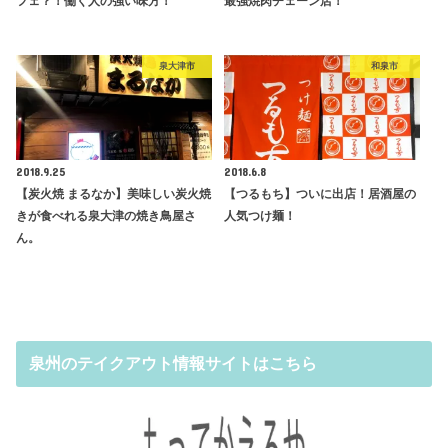
フェ？！働く人の強い味方！
最強焼肉チェーン店！
泉大津市
和泉市
2018.9.25
2018.6.8
【炭火焼 まるなか】美味しい炭火焼
【つるもち】ついに出店！居酒屋の
きが食べれる泉大津の焼き鳥屋さ
人気つけ麺！
ん。
泉州のテイクアウト情報サイトはこちら