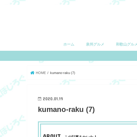
ホーム
泉州グルメ
和歌山グル
堺市
和泉市
泉大津市
高石市
忠岡町
岸和田市
貝塚市
泉佐野市
和歌山市
有田市
湯浅町
由良町
日高町
御坊市
印南町
みなべ町
田辺市
白浜町
上富田町
すさみ町
串本町
HOME
kumano-raku (7)
2020.01.19
kumano-raku (7)
ABOUT
この記事をかいた人