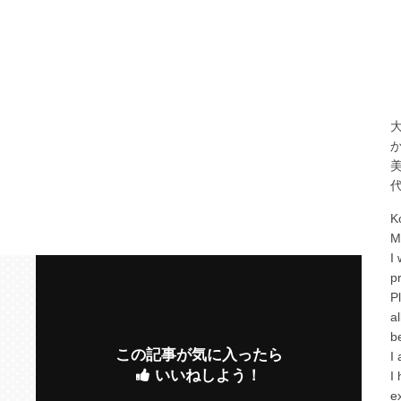
K
M
I
p
P
a
b
この記事が気に入ったら
I
いいねしよう！
I
e