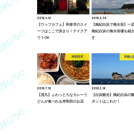
2018.4.12
2018.5.30
【ウッフカフェ】和泉市のスイ
【南紀白浜で海水浴】一
ーツはここで決まり！テイクア
南紀白浜の海水浴場を紹
ウトOK
す
岸和田市
和歌山
2018.7.10
2018.3.18
【茂凡】ふわっとろなカレーう
【白浜観光】南紀白浜の
どんが食べれる岸和田のお店
ポットはこれだ！