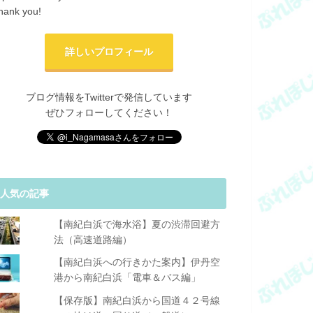
hank you!
詳しいプロフィール
ブログ情報をTwitterで発信しています
ぜひフォローしてください！
人気の記事
【南紀白浜で海水浴】夏の渋滞回避方
法（高速道路編）
【南紀白浜への行きかた案内】伊丹空
港から南紀白浜「電車＆バス編」
【保存版】南紀白浜から国道４２号線