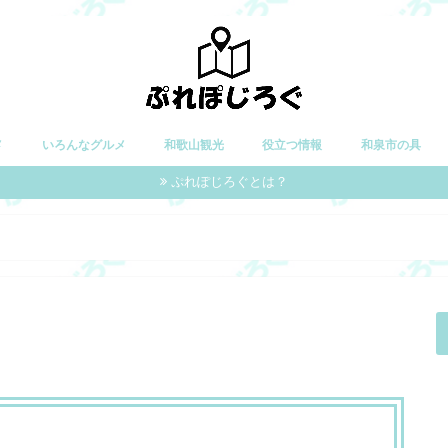
メ
いろんなグルメ
和歌山観光
役立つ情報
和泉市の具
ぷれぽじろぐとは？