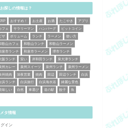
お探しの情報は？
XRP
おすすめ！
お土産
お酒
たこやき
アプリ
カフェ
サラリーマン
ハンバーグ
ビットコイン
ピザ
ボリューム
ランチ
ラーメン
使い方
和歌山カフェ
和歌山ランチ
和歌山ラーメン
和泉市ランチ
和泉市ラーメン
堺市ランチ
大阪ランチ
安い
岸和田ランチ
泉大津ランチ
泉州カレー
泉州スイーツ
泉州ランチ
泉州ラーメン
泉州焼肉
深夜営業
焼肉
田辺
田辺ランチ
白浜
白浜ランチ
白浜旅行
白浜海水浴
綺麗な景色
美味しい
自然
車選び
道の駅
餃子
魚
メタ情報
ログイン