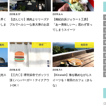
2018.8.17
2019.6.4
足早く
【ぼんじり】焼肉よりリーズナ
【南紀白浜ジェラート工房】
介しま
ブルでヘルシーな泉大津のお店
「あー美味しい〜」思わず言っ
てしまうスイーツ
観光
堺市
有田市
2018.8.13
2018.9.1
観光ス
【三六〇】堺市浜寺でガッツリ
【Kiranah】海を眺めながらス
頂くハンバーガー！テイクアウ
イーツを！有田のカフェ（きら
トOK！
な）