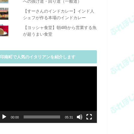
への抜け道・回り道（一般道）
【すーさんのインドカレー】インド人
シェフが作る本場のインドカレー
【ヨッシャ食堂】朝4時から営業する魚
が超うまい食堂
印南町で人気のイタリアンを紹介します
動
画
プ
レ
ー
ヤ
ー
00:00
05:31