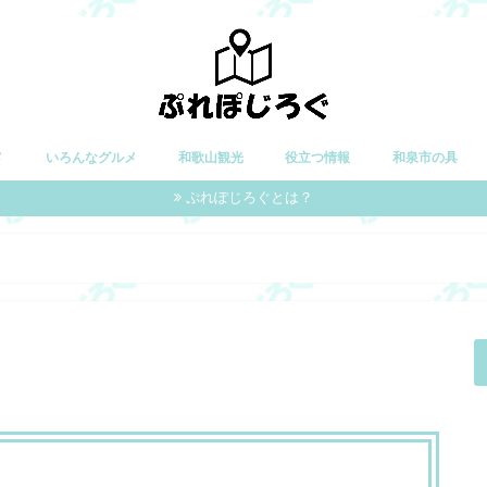
メ
いろんなグルメ
和歌山観光
役立つ情報
和泉市の具
ぷれぽじろぐとは？