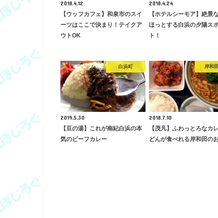
2018.4.12
2018.4.24
【ウッフカフェ】和泉市のスイ
【ホテルシーモア】絶景
ーツはここで決まり！テイクア
ほっとする白浜の夕陽ス
ウトOK
ト！
白浜町
岸和
2019.5.30
2018.7.10
【豆の湯】これが南紀白浜の本
【茂凡】ふわっとろなカ
気のビーフカレー
どんが食べれる岸和田の