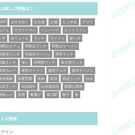
お探しの情報は？
XRP
おすすめ！
お土産
お酒
たこやき
アプリ
カフェ
サラリーマン
ハンバーグ
ビットコイン
ピザ
ボリューム
ランチ
ラーメン
使い方
和歌山カフェ
和歌山ランチ
和歌山ラーメン
和泉市ランチ
和泉市ラーメン
堺市ランチ
大阪ランチ
安い
岸和田ランチ
泉大津ランチ
泉州カレー
泉州スイーツ
泉州ランチ
泉州ラーメン
泉州焼肉
深夜営業
焼肉
田辺
田辺ランチ
白浜
白浜ランチ
白浜旅行
白浜海水浴
綺麗な景色
美味しい
自然
車選び
道の駅
餃子
魚
メタ情報
ログイン