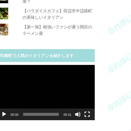
屋？
【パラダイスカフェ】田辺市中辺路町
の美味しいイタリアン
【第一旭】根強いファンが通う関目の
ラーメン屋
印南町で人気のイタリアンを紹介します
動
画
プ
レ
ー
ヤ
ー
00:00
05:31