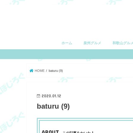
ホーム
泉州グルメ
和歌山グル
堺市
和泉市
泉大津市
高石市
忠岡町
岸和田市
貝塚市
泉佐野市
和歌山市
有田市
湯浅町
由良町
日高町
御坊市
印南町
みなべ町
田辺市
白浜町
上富田町
すさみ町
串本町
HOME
baturu (9)
2020.01.12
baturu (9)
ABOUT
この記事をかいた人