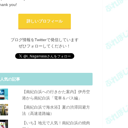
hank you!
詳しいプロフィール
ブログ情報をTwitterで発信しています
ぜひフォローしてください！
人気の記事
【南紀白浜への行きかた案内】伊丹空
港から南紀白浜「電車＆バス編」
【南紀白浜で海水浴】夏の渋滞回避方
法（高速道路編）
【いち】地元で人気！南紀白浜の焼肉