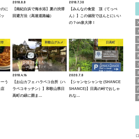
2018.8.8
2018.7.30
なのに
【南紀白浜で海水浴】夏の渋滞
【みんなの食堂 頂（てっぺ
ポッ
回避方法（高速道路編）
ん）】この値段でほんとにいい
の？on泉大津！
田市
和歌山グルメ
日高町
2018.4.16
2020.7.8
レーう
【お山カフェ ハラペコ台所（ハ
【シャンセシャンセ (SHANCE
お店
ラペコキッチン）】和歌山県日
SHANCE)】日高の峠でおしゃ
高町の緑に囲ま…
れな…