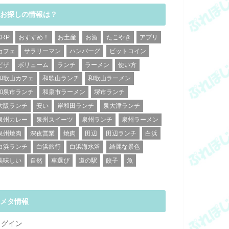
お探しの情報は？
XRP
おすすめ！
お土産
お酒
たこやき
アプリ
カフェ
サラリーマン
ハンバーグ
ビットコイン
ピザ
ボリューム
ランチ
ラーメン
使い方
和歌山カフェ
和歌山ランチ
和歌山ラーメン
和泉市ランチ
和泉市ラーメン
堺市ランチ
大阪ランチ
安い
岸和田ランチ
泉大津ランチ
泉州カレー
泉州スイーツ
泉州ランチ
泉州ラーメン
泉州焼肉
深夜営業
焼肉
田辺
田辺ランチ
白浜
白浜ランチ
白浜旅行
白浜海水浴
綺麗な景色
美味しい
自然
車選び
道の駅
餃子
魚
メタ情報
ログイン