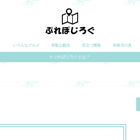
メ
いろんなグルメ
和歌山観光
役立つ情報
和泉市の具
ぷれぽじろぐとは？