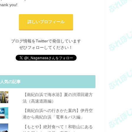
hank you!
詳しいプロフィール
ブログ情報をTwitterで発信しています
ぜひフォローしてください！
人気の記事
【南紀白浜で海水浴】夏の渋滞回避方
法（高速道路編）
【南紀白浜への行きかた案内】伊丹空
港から南紀白浜「電車＆バス編」
【もとや】絶対食べて！和歌山にある