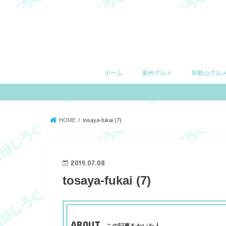
ホーム
泉州グルメ
和歌山グル
堺市
和泉市
泉大津市
高石市
忠岡町
岸和田市
貝塚市
泉佐野市
和歌山市
有田市
湯浅町
由良町
日高町
御坊市
印南町
みなべ町
田辺市
白浜町
上富田町
すさみ町
串本町
HOME
tosaya-fukai (7)
2019.07.08
tosaya-fukai (7)
ABOUT
この記事をかいた人