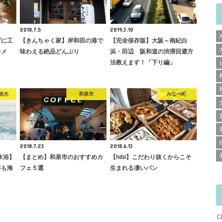
2018.7.5
2019.3.10
グに工
【きんちゃく家】岸和田の港で
【完全保存版】大阪～南紀白
ーメ
味わえる絶品どんぶり
浜・田辺 阪和道の渋滞回避方
法教えます！「下り編」
観光
和泉市
みなべ町
2018.7.23
2018.6.13
水浴】
【まとめ】和泉市のおすすめカ
【hibi】こだわり抜くからこそ
年も海
フェ５選
生まれる凄いパン