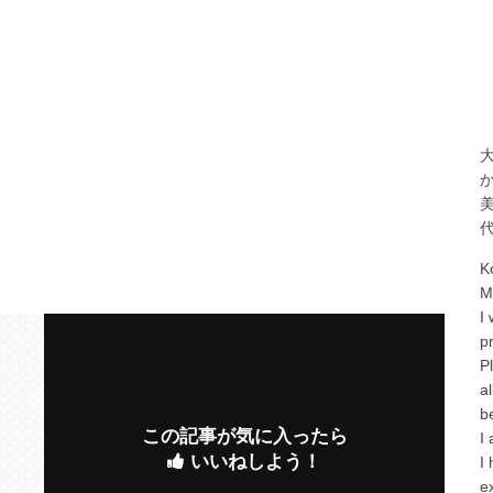
K
M
I
p
P
a
b
この記事が気に入ったら
I
いいねしよう！
I
e