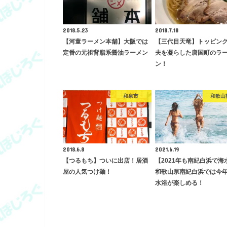
2018.5.23
2018.7.18
【河童ラーメン本舗】大阪では
【三代目天竜】トッピン
定番の元祖背脂系醤油ラーメン
夫を凝らした唐国町のラ
ン！
和泉市
和歌山
2018.6.8
2021.6.19
【つるもち】ついに出店！居酒
【2021年も南紀白浜で海
屋の人気つけ麺！
和歌山県南紀白浜では今
水浴が楽しめる！