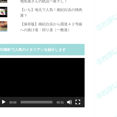
地魚屋さんの絶品一夜干し！
【いち】地元で人気！南紀白浜の焼肉
屋？
【保存版】南紀白浜から国道４２号線
への抜け道・回り道（一般道）
印南町で人気のイタリアンを紹介します
動
画
プ
レ
ー
ヤ
ー
00:00
05:31