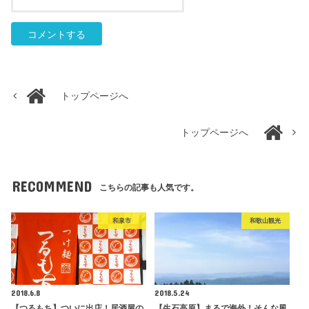
トップページへ
トップページへ
RECOMMEND
こちらの記事も人気です。
和泉市
和歌山観光
2018.6.8
2018.5.24
【つるもち】ついに出店！居酒屋の
【生石高原】まるで海外！そんな風