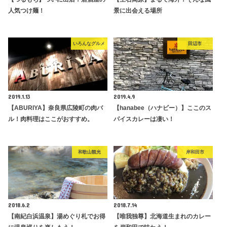
人気つけ麺！
景に出会える場所
いろんなグルメ
田辺市
2019.1.13
2019.4.9
【ABURIYA】奈良県広陵町の肉バ
【hanabee（ハナビー）】ここのス
ル！肉料理はここがおすすめ。
パイスカレーは凄い！
和歌山観光
岸和田市
2018.6.2
2018.7.14
【南紀白浜温泉】湯めぐり札でお得
【唯我独尊】北海道生まれのカレー