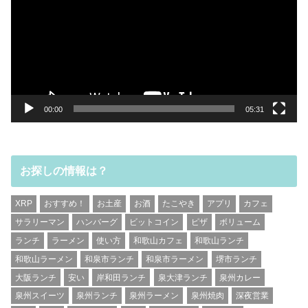
レ
ー
ヤ
ー
00:00
05:31
お探しの情報は？
XRP
おすすめ！
お土産
お酒
たこやき
アプリ
カフェ
サラリーマン
ハンバーグ
ビットコイン
ピザ
ボリューム
ランチ
ラーメン
使い方
和歌山カフェ
和歌山ランチ
和歌山ラーメン
和泉市ランチ
和泉市ラーメン
堺市ランチ
大阪ランチ
安い
岸和田ランチ
泉大津ランチ
泉州カレー
泉州スイーツ
泉州ランチ
泉州ラーメン
泉州焼肉
深夜営業