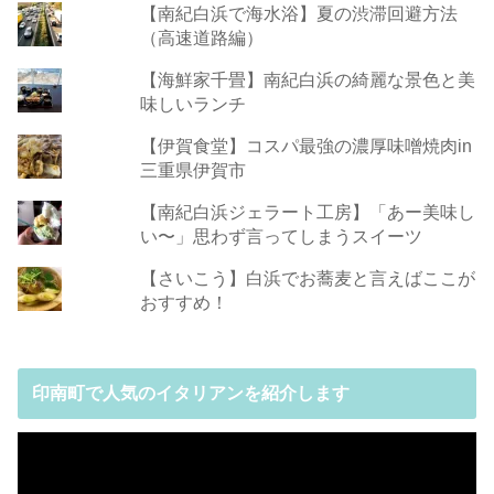
【南紀白浜で海水浴】夏の渋滞回避方法
（高速道路編）
【海鮮家千畳】南紀白浜の綺麗な景色と美
味しいランチ
【伊賀食堂】コスパ最強の濃厚味噌焼肉in
三重県伊賀市
【南紀白浜ジェラート工房】「あー美味し
い〜」思わず言ってしまうスイーツ
【さいこう】白浜でお蕎麦と言えばここが
おすすめ！
印南町で人気のイタリアンを紹介します
動
画
プ