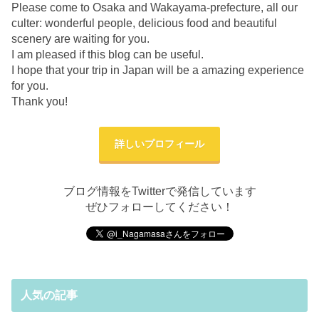
Please come to Osaka and Wakayama-prefecture, all our
culter: wonderful people, delicious food and beautiful
scenery are waiting for you.
I am pleased if this blog can be useful.
I hope that your trip in Japan will be a amazing experience
for you.
Thank you!
詳しいプロフィール
ブログ情報をTwitterで発信しています
ぜひフォローしてください！
人気の記事