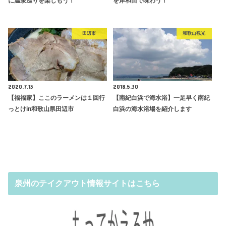
に温泉巡りを楽しもう！
を岸和田で味わう！
田辺市
和歌山観光
2020.7.13
2018.5.30
【福福家】ここのラーメンは１回行
【南紀白浜で海水浴】一足早く南紀
っとけin和歌山県田辺市
白浜の海水浴場を紹介します
泉州のテイクアウト情報サイトはこちら