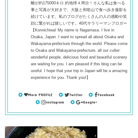
離が約175000キロ 約地球４周分！そんな私は食べる
事と写真が大好きで、大阪と和歌山で食べ歩き撮影を
続けています。私のブログがたくさんの人の感動や笑
顔に繋がれば嬉しいです。40代サラリーマンブロガー
【Konnichiwa! My name is Nagamasa. I live in
Osaka, Japan. I want to spread all about Osaka and
Wakayama-prefecture through the world. Please come
to Osaka and Wakayama-prefecture, all our culter:
wonderful people, delicious food and beautiful scenery
are waiting for you. I am pleased if this blog can be
useful. I hope that your trip in Japan will be a amazing
experience for you. Thank you!】
More PROFILE
Twitter
Facebook
instagram
Google+