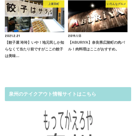
上富田町
いろんなグルメ
2021.2.21
2019.1.13
【餃子屋 玲玲】いや！地元民しか知
【ABURIYA】奈良県広陵町の肉バ
らなくて当たり前ですがここの餃子
ル！肉料理はここがおすすめ。
は美味…
泉州のテイクアウト情報サイトはこちら