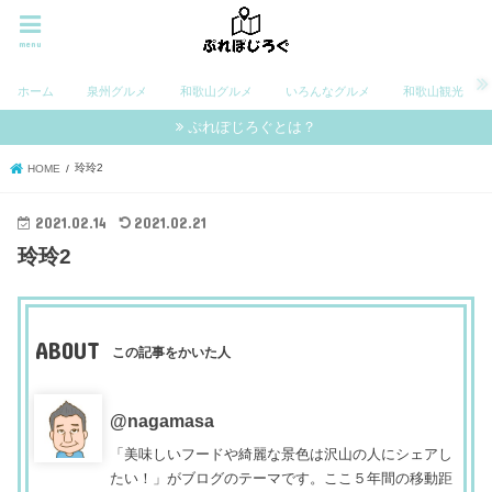
menu
ホーム
泉州グルメ
和歌山グルメ
いろんなグルメ
和歌山観光
ぷれぽじろぐとは？
玲玲2
HOME
2021.02.14
2021.02.21
玲玲2
ABOUT
この記事をかいた人
@nagamasa
「美味しいフードや綺麗な景色は沢山の人にシェアし
たい！」がブログのテーマです。ここ５年間の移動距