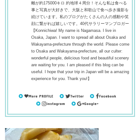
離が約175000キロ 約地球４周分！そんな私は食べる
事と写真が大好きで、大阪と和歌山で食べ歩き撮影を
続けています。私のブログがたくさんの人の感動や笑
顔に繋がれば嬉しいです。40代サラリーマンブロガー
【Konnichiwa! My name is Nagamasa. I live in
Osaka, Japan. I want to spread all about Osaka and
Wakayama-prefecture through the world. Please come
to Osaka and Wakayama-prefecture, all our culter:
wonderful people, delicious food and beautiful scenery
are waiting for you. I am pleased if this blog can be
useful. I hope that your trip in Japan will be a amazing
experience for you. Thank you!】
More PROFILE
Twitter
Facebook
instagram
Google+