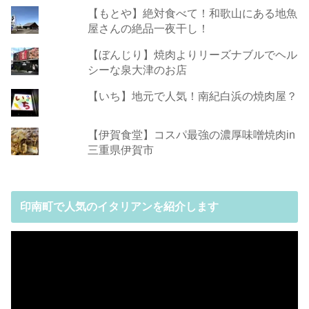
【もとや】絶対食べて！和歌山にある地魚
屋さんの絶品一夜干し！
【ぼんじり】焼肉よりリーズナブルでヘル
シーな泉大津のお店
【いち】地元で人気！南紀白浜の焼肉屋？
【伊賀食堂】コスパ最強の濃厚味噌焼肉in
三重県伊賀市
印南町で人気のイタリアンを紹介します
動
画
プ
レ
ー