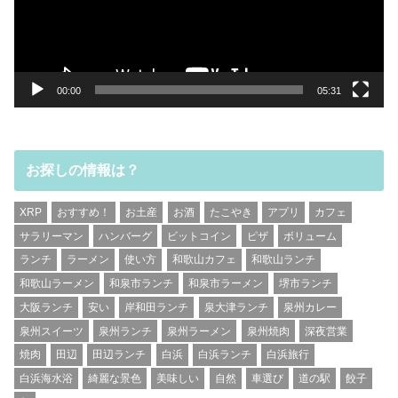
ヤ
ー
00:00
05:31
お探しの情報は？
XRP
おすすめ！
お土産
お酒
たこやき
アプリ
カフェ
サラリーマン
ハンバーグ
ビットコイン
ピザ
ボリューム
ランチ
ラーメン
使い方
和歌山カフェ
和歌山ランチ
和歌山ラーメン
和泉市ランチ
和泉市ラーメン
堺市ランチ
大阪ランチ
安い
岸和田ランチ
泉大津ランチ
泉州カレー
泉州スイーツ
泉州ランチ
泉州ラーメン
泉州焼肉
深夜営業
焼肉
田辺
田辺ランチ
白浜
白浜ランチ
白浜旅行
白浜海水浴
綺麗な景色
美味しい
自然
車選び
道の駅
餃子