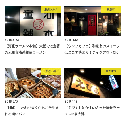
泉州グルメ
和泉市
2018.5.23
2018.4.12
【河童ラーメン本舗】大阪では定番
【ウッフカフェ】和泉市のスイーツ
の元祖背脂系醤油ラーメン
はここで決まり！テイクアウトOK
みなべ町
泉大津市
2018.6.13
2019.1.19
【hibi】こだわり抜くからこそ生ま
【えびす】油かすの入った豚骨ラー
れる凄いパン
メンin泉大津