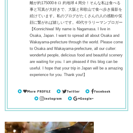
離が約175000キロ 約地球４周分！そんな私は食べる
事と写真が大好きで、大阪と和歌山で食べ歩き撮影を
続けています。私のブログがたくさんの人の感動や笑
顔に繋がれば嬉しいです。40代サラリーマンブロガー
【Konnichiwa! My name is Nagamasa. I live in
Osaka, Japan. I want to spread all about Osaka and
Wakayama-prefecture through the world. Please come
to Osaka and Wakayama-prefecture, all our culter:
wonderful people, delicious food and beautiful scenery
are waiting for you. I am pleased if this blog can be
useful. I hope that your trip in Japan will be a amazing
experience for you. Thank you!】
More PROFILE
Twitter
Facebook
instagram
Google+