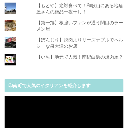
【もとや】絶対食べて！和歌山にある地魚
屋さんの絶品一夜干し！
【第一旭】根強いファンが通う関目のラー
メン屋
【ぼんじり】焼肉よりリーズナブルでヘル
シーな泉大津のお店
【いち】地元で人気！南紀白浜の焼肉屋？
印南町で人気のイタリアンを紹介します
動
画
プ
レ
ー