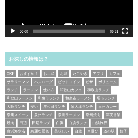
ヤ
ー
00:00
05:31
お探しの情報は？
XRP
おすすめ！
お土産
お酒
たこやき
アプリ
カフェ
サラリーマン
ハンバーグ
ビットコイン
ピザ
ボリューム
ランチ
ラーメン
使い方
和歌山カフェ
和歌山ランチ
和歌山ラーメン
和泉市ランチ
和泉市ラーメン
堺市ランチ
大阪ランチ
安い
岸和田ランチ
泉大津ランチ
泉州カレー
泉州スイーツ
泉州ランチ
泉州ラーメン
泉州焼肉
深夜営業
焼肉
田辺
田辺ランチ
白浜
白浜ランチ
白浜旅行
白浜海水浴
綺麗な景色
美味しい
自然
車選び
道の駅
餃子