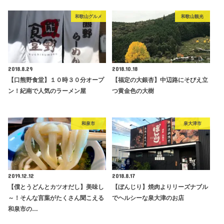
和歌山グルメ
和歌山観光
2018.8.29
2018.10.18
【口熊野食堂】１０時３０分オープ
【福定の大銀杏】中辺路にそびえ立
ン！紀南で人気のラーメン屋
つ黄金色の大樹
和泉市
泉大津市
2019.12.12
2018.8.17
【僕とうどんとカツオだし】美味し
【ぼんじり】焼肉よりリーズナブル
～！そんな言葉がたくさん聞こえる
でヘルシーな泉大津のお店
和泉市の…