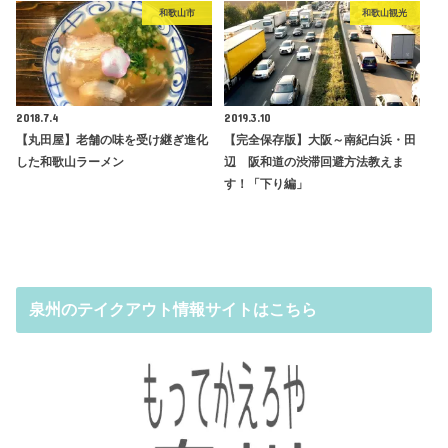
和歌山市
和歌山観光
2018.7.4
2019.3.10
【丸田屋】老舗の味を受け継ぎ進化
【完全保存版】大阪～南紀白浜・田
した和歌山ラーメン
辺 阪和道の渋滞回避方法教えま
す！「下り編」
泉州のテイクアウト情報サイトはこちら