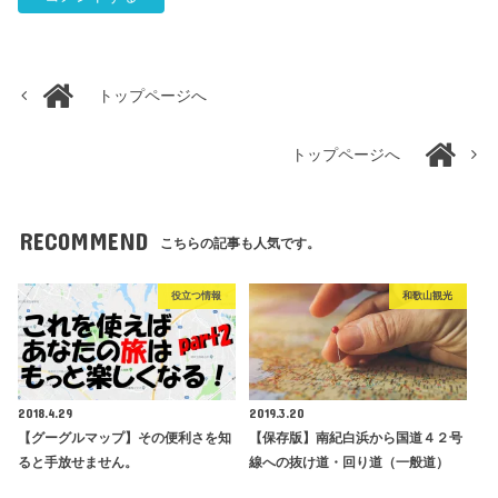
トップページへ
トップページへ
RECOMMEND
こちらの記事も人気です。
役立つ情報
和歌山観光
2018.4.29
2019.3.20
【グーグルマップ】その便利さを知
【保存版】南紀白浜から国道４２号
ると手放せません。
線への抜け道・回り道（一般道）