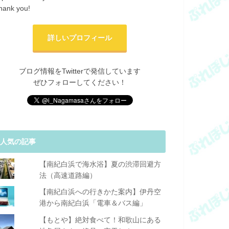
hank you!
詳しいプロフィール
ブログ情報をTwitterで発信しています
ぜひフォローしてください！
人気の記事
【南紀白浜で海水浴】夏の渋滞回避方
法（高速道路編）
【南紀白浜への行きかた案内】伊丹空
港から南紀白浜「電車＆バス編」
【もとや】絶対食べて！和歌山にある