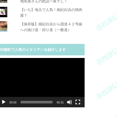
地魚屋さんの絶品一夜干し！
【いち】地元で人気！南紀白浜の焼肉
屋？
【保存版】南紀白浜から国道４２号線
への抜け道・回り道（一般道）
印南町で人気のイタリアンを紹介します
動
画
プ
レ
ー
ヤ
ー
00:00
05:31