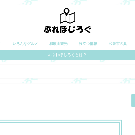
メ
いろんなグルメ
和歌山観光
役立つ情報
和泉市の具
ぷれぽじろぐとは？