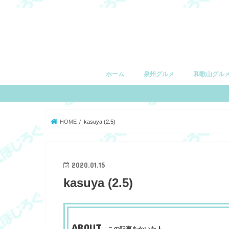
ホーム
泉州グルメ
和歌山グル
堺市
和泉市
泉大津市
高石市
忠岡町
岸和田市
貝塚市
泉佐野市
和歌山市
有田市
湯浅町
由良町
日高町
御坊市
印南町
みなべ町
田辺市
白浜町
上富田町
すさみ町
串本町
HOME
kasuya (2.5)
2020.01.15
kasuya (2.5)
ABOUT
この記事をかいた人