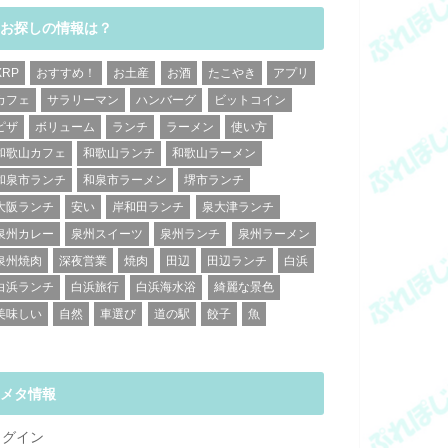
お探しの情報は？
XRP
おすすめ！
お土産
お酒
たこやき
アプリ
カフェ
サラリーマン
ハンバーグ
ビットコイン
ピザ
ボリューム
ランチ
ラーメン
使い方
和歌山カフェ
和歌山ランチ
和歌山ラーメン
和泉市ランチ
和泉市ラーメン
堺市ランチ
大阪ランチ
安い
岸和田ランチ
泉大津ランチ
泉州カレー
泉州スイーツ
泉州ランチ
泉州ラーメン
泉州焼肉
深夜営業
焼肉
田辺
田辺ランチ
白浜
白浜ランチ
白浜旅行
白浜海水浴
綺麗な景色
美味しい
自然
車選び
道の駅
餃子
魚
メタ情報
ログイン