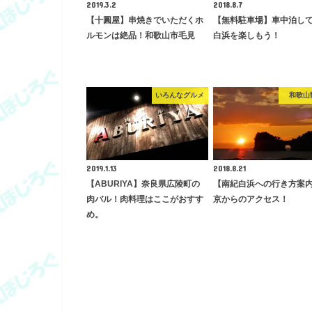
2019.3.2
2018.8.7
【十圓屋】串焼きでいただくホ
【無料駐車場】車中泊し
ルモンは絶品！和歌山市毛見
白浜を楽しもう！
いろんなグルメ
和歌山
2019.1.13
2018.8.21
【ABURIYA】奈良県広陵町の
【南紀白浜への行き方案
肉バル！肉料理はここがおすす
京からのアクセス！
め。