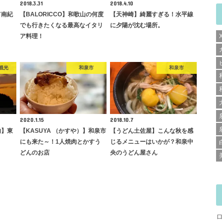
2018.3.31
2018.4.10
て南紀
【BALORICCO】和歌山の何度
【天神崎】綺麗すぎる！水平線
でも行きたくなる最高なイタリ
に夕陽が沈む場所。
ア料理！
観光
和泉市
和泉市
2020.1.15
2018.10.7
内】東
【KASUYA （かすや）】和泉市
【うどん土佐屋】こんな秋を感
にも来た～！1人焼肉とかすう
じるメニューはいかが？和泉中
どんのお店
央のうどん屋さん